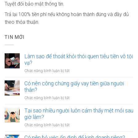
Tuyệt đối bảo mật thông tin.
Trả lại 100% tiền phí nếu không hoàn thành đúng và đầy đủ
theo thỏa thuận.
TIN MỚI
Làm sao để thoát khỏi thói quen tiêu tiền vô tội
vạ?
ở
Chức năng bình luận bị tắt
Làm
sao
Có nên công chứng giấy vay tiền giữa người
để
thân?
thoát
ở
Chức năng bình luận bị tắt
khỏi
Có
thói
nên
Tại sao nhiều người luôn cảm thấy mệt mỏi sau
quen
công
giờ làm?
tiêu
chứng
tiền
ở
Chức năng bình luận bị tắt
giấy
vô
Tại
vay
tội
sao
Có nên bỏ việc ổn định để kinh doanh riêng?