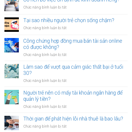
tiền
vạ?
nhiều
giữa
ở
Chức năng bình luận bị tắt
người
người
Có
luôn
thân?
nên
Tại sao nhiều người trẻ chọn sống chậm?
cảm
bỏ
thấy
ở
Chức năng bình luận bị tắt
việc
mệt
Tại
ổn
mỏi
sao
Công chứng hợp đồng mua bán tài sản online
định
sau
nhiều
có được không?
để
giờ
người
kinh
làm?
ở
Chức năng bình luận bị tắt
trẻ
doanh
Công
chọn
riêng?
chứng
Làm sao để vượt qua cảm giác thất bại ở tuổi
sống
hợp
30?
chậm?
đồng
ở
Chức năng bình luận bị tắt
mua
Làm
bán
sao
Người trẻ nên có mấy tài khoản ngân hàng để
tài
để
quản lý tiền?
sản
vượt
online
ở
Chức năng bình luận bị tắt
qua
có
Người
cảm
được
trẻ
Thời gian để phát hiện lỗi nhà thuê là bao lâu?
giác
không?
nên
thất
ở
Chức năng bình luận bị tắt
có
bại
Thời