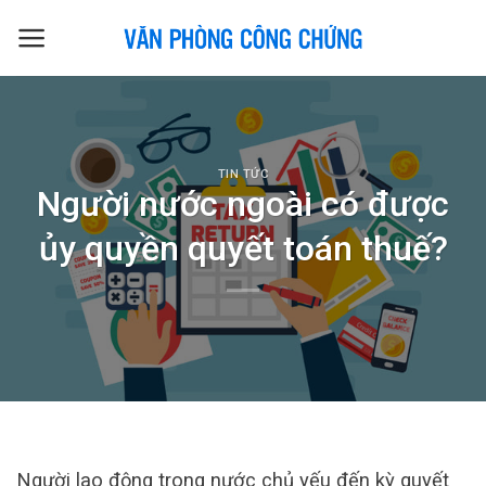
Skip
to
content
TIN TỨC
Người nước ngoài có được
ủy quyền quyết toán thuế?
Người lao động trong nước chủ yếu đến kỳ quyết