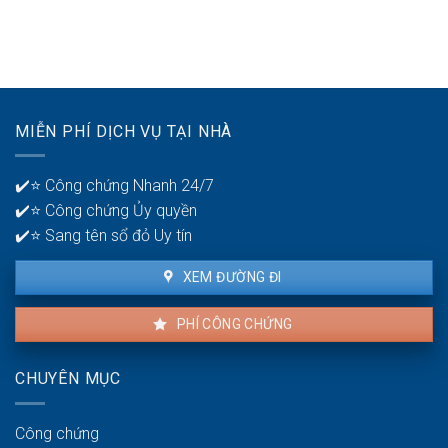
mấy
ở
gian
tài
tuổi
để
khoản
30?
phát
ngân
hiện
hàng
lỗi
để
nhà
quản
MIỄN PHÍ DỊCH VỤ TẠI NHÀ
thuê
lý
là
tiền?
bao
✔️⭐ Công chứng Nhanh 24/7
lâu?
✔️⭐ Công chứng Ủy quyền
✔️⭐ Sang tên sổ đỏ Uy tín
XEM ĐƯỜNG ĐI
PHÍ CÔNG CHỨNG
CHUYÊN MỤC
Công chứng