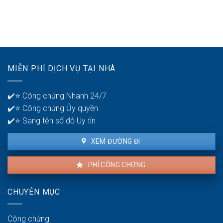
bại
Thời
mấy
ở
gian
tài
tuổi
để
khoản
30?
phát
ngân
hiện
hàng
lỗi
để
nhà
quản
MIỄN PHÍ DỊCH VỤ TẠI NHÀ
thuê
lý
là
tiền?
bao
✔️⭐ Công chứng Nhanh 24/7
lâu?
✔️⭐ Công chứng Ủy quyền
✔️⭐ Sang tên sổ đỏ Uy tín
XEM ĐƯỜNG ĐI
PHÍ CÔNG CHỨNG
CHUYÊN MỤC
Công chứng