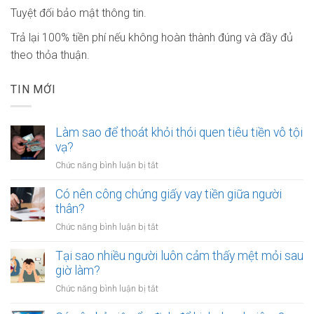
Tuyệt đối bảo mật thông tin.
Trả lại 100% tiền phí nếu không hoàn thành đúng và đầy đủ
theo thỏa thuận.
TIN MỚI
Làm sao để thoát khỏi thói quen tiêu tiền vô tội
vạ?
ở
Chức năng bình luận bị tắt
Làm
sao
Có nên công chứng giấy vay tiền giữa người
để
thân?
thoát
ở
Chức năng bình luận bị tắt
khỏi
Có
thói
nên
Tại sao nhiều người luôn cảm thấy mệt mỏi sau
quen
công
giờ làm?
tiêu
chứng
tiền
ở
Chức năng bình luận bị tắt
giấy
vô
Tại
vay
tội