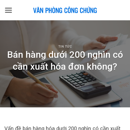
Skip
to
content
TIN TỨC
Bán hàng dưới 200 nghìn có
cần xuất hóa đơn không?
Vấn đề bán hàng hóa dưới 200 nghìn có cần xuất