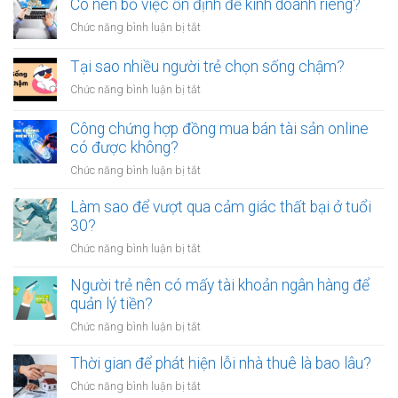
sao
Có nên bỏ việc ổn định để kinh doanh riêng?
tiền
vạ?
nhiều
giữa
ở
Chức năng bình luận bị tắt
người
người
Có
luôn
thân?
nên
Tại sao nhiều người trẻ chọn sống chậm?
cảm
bỏ
thấy
ở
Chức năng bình luận bị tắt
việc
mệt
Tại
ổn
mỏi
sao
Công chứng hợp đồng mua bán tài sản online
định
sau
nhiều
có được không?
để
giờ
người
kinh
làm?
ở
Chức năng bình luận bị tắt
trẻ
doanh
Công
chọn
riêng?
chứng
Làm sao để vượt qua cảm giác thất bại ở tuổi
sống
hợp
30?
chậm?
đồng
ở
Chức năng bình luận bị tắt
mua
Làm
bán
sao
Người trẻ nên có mấy tài khoản ngân hàng để
tài
để
quản lý tiền?
sản
vượt
online
ở
Chức năng bình luận bị tắt
qua
có
Người
cảm
được
trẻ
Thời gian để phát hiện lỗi nhà thuê là bao lâu?
giác
không?
nên
thất
ở
Chức năng bình luận bị tắt
có