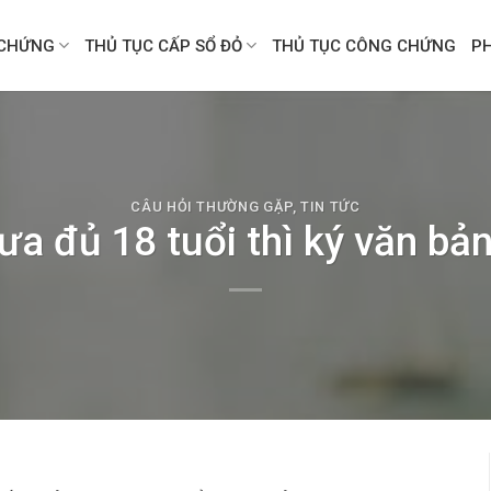
CHỨNG
THỦ TỤC CẤP SỔ ĐỎ
THỦ TỤC CÔNG CHỨNG
P
CÂU HỎI THƯỜNG GẶP
,
TIN TỨC
a đủ 18 tuổi thì ký văn bả