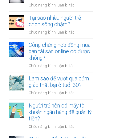
người
thân?
ở
Chức năng bình luận bị tắt
luôn
Có
cảm
nên
Tại sao nhiều người trẻ
thấy
bỏ
chọn sống chậm?
mệt
việc
mỏi
ở
Chức năng bình luận bị tắt
ổn
sau
Tại
định
giờ
sao
Công chứng hợp đồng mua
để
làm?
nhiều
bán tài sản online có được
kinh
người
không?
doanh
trẻ
riêng?
ở
Chức năng bình luận bị tắt
chọn
Công
sống
chứng
Làm sao để vượt qua cảm
chậm?
hợp
giác thất bại ở tuổi 30?
đồng
ở
Chức năng bình luận bị tắt
mua
Làm
bán
sao
Người trẻ nên có mấy tài
tài
để
khoản ngân hàng để quản lý
sản
vượt
tiền?
online
qua
có
ở
Chức năng bình luận bị tắt
cảm
được
Người
giác
không?