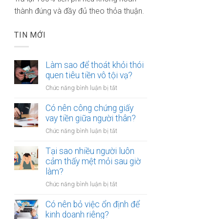
thành đúng và đầy đủ theo thỏa thuận.
TIN MỚI
Làm sao để thoát khỏi thói
quen tiêu tiền vô tội vạ?
ở
Chức năng bình luận bị tắt
Làm
sao
Có nên công chứng giấy
để
vay tiền giữa người thân?
thoát
ở
Chức năng bình luận bị tắt
khỏi
Có
thói
nên
Tại sao nhiều người luôn
quen
công
cảm thấy mệt mỏi sau giờ
tiêu
chứng
làm?
tiền
giấy
vô
ở
Chức năng bình luận bị tắt
vay
tội
Tại
tiền
vạ?
sao
Có nên bỏ việc ổn định để
giữa
nhiều
kinh doanh riêng?
người