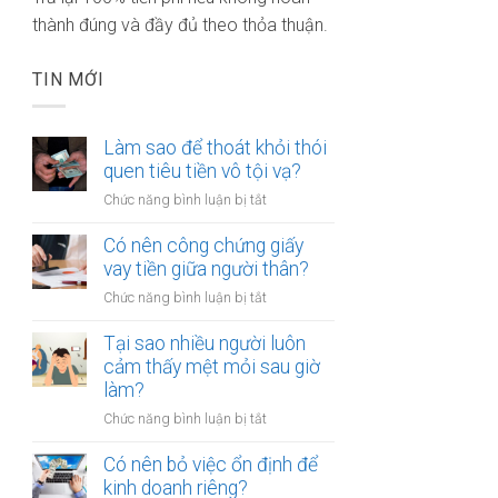
thành đúng và đầy đủ theo thỏa thuận.
TIN MỚI
Làm sao để thoát khỏi thói
quen tiêu tiền vô tội vạ?
ở
Chức năng bình luận bị tắt
Làm
sao
Có nên công chứng giấy
để
vay tiền giữa người thân?
thoát
ở
Chức năng bình luận bị tắt
khỏi
Có
thói
nên
Tại sao nhiều người luôn
quen
công
cảm thấy mệt mỏi sau giờ
tiêu
chứng
làm?
tiền
giấy
vô
ở
Chức năng bình luận bị tắt
vay
tội
Tại
tiền
vạ?
sao
Có nên bỏ việc ổn định để
giữa
nhiều
kinh doanh riêng?
người