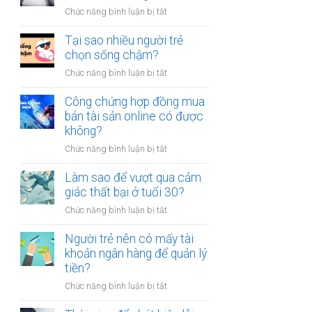
người
thân?
ở
Chức năng bình luận bị tắt
luôn
Có
cảm
nên
Tại sao nhiều người trẻ
thấy
bỏ
chọn sống chậm?
mệt
việc
mỏi
ở
Chức năng bình luận bị tắt
ổn
sau
Tại
định
giờ
sao
Công chứng hợp đồng mua
để
làm?
nhiều
bán tài sản online có được
kinh
người
không?
doanh
trẻ
riêng?
ở
Chức năng bình luận bị tắt
chọn
Công
sống
chứng
Làm sao để vượt qua cảm
chậm?
hợp
giác thất bại ở tuổi 30?
đồng
ở
Chức năng bình luận bị tắt
mua
Làm
bán
sao
Người trẻ nên có mấy tài
tài
để
khoản ngân hàng để quản lý
sản
vượt
tiền?
online
qua
có
ở
Chức năng bình luận bị tắt
cảm
được
Người
giác
không?