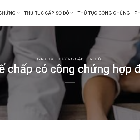
CHỨNG
THỦ TỤC CẤP SỔ ĐỎ
THỦ TỤC CÔNG CHỨNG
P
CÂU HỎI THƯỜNG GẶP
,
TIN TỨC
ế chấp có công chứng hợp