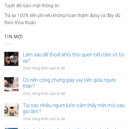
Tuyệt đối bảo mật thông tin.
Trả lại 100% tiền phí nếu không hoàn thành đúng và đầy đủ
theo thỏa thuận.
TIN MỚI
Làm sao để thoát khỏi thói quen tiêu tiền vô tội
vạ?
ở
Chức năng bình luận bị tắt
Làm
sao
Có nên công chứng giấy vay tiền giữa người
để
thân?
thoát
ở
Chức năng bình luận bị tắt
khỏi
Có
thói
nên
Tại sao nhiều người luôn cảm thấy mệt mỏi sau
quen
công
giờ làm?
tiêu
chứng
tiền
ở
Chức năng bình luận bị tắt
giấy
vô
Tại
vay
tội