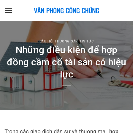
Skip
to
content
CÂU HỎI THƯỜNG GẶP
,
TIN TỨC
Những điều kiện để hợp
đồng cầm cố tài sản có hiệu
lực
Trong các giao dịch dân sự và thương mại,
hợp