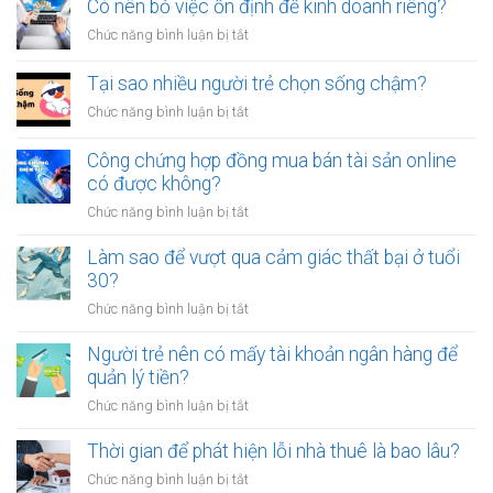
sao
Có nên bỏ việc ổn định để kinh doanh riêng?
tiền
vạ?
nhiều
giữa
ở
Chức năng bình luận bị tắt
người
người
Có
luôn
thân?
nên
Tại sao nhiều người trẻ chọn sống chậm?
cảm
bỏ
thấy
ở
Chức năng bình luận bị tắt
việc
mệt
Tại
ổn
mỏi
sao
Công chứng hợp đồng mua bán tài sản online
định
sau
nhiều
có được không?
để
giờ
người
kinh
làm?
ở
Chức năng bình luận bị tắt
trẻ
doanh
Công
chọn
riêng?
chứng
Làm sao để vượt qua cảm giác thất bại ở tuổi
sống
hợp
30?
chậm?
đồng
ở
Chức năng bình luận bị tắt
mua
Làm
bán
sao
Người trẻ nên có mấy tài khoản ngân hàng để
tài
để
quản lý tiền?
sản
vượt
online
ở
Chức năng bình luận bị tắt
qua
có
Người
cảm
được
trẻ
Thời gian để phát hiện lỗi nhà thuê là bao lâu?
giác
không?
nên
thất
ở
Chức năng bình luận bị tắt
có