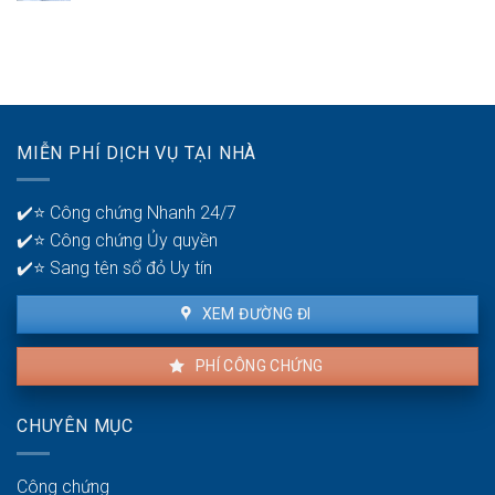
bại
Thời
mấy
ở
gian
tài
tuổi
để
khoản
30?
phát
ngân
hiện
hàng
lỗi
để
nhà
quản
MIỄN PHÍ DỊCH VỤ TẠI NHÀ
thuê
lý
là
tiền?
bao
✔️⭐ Công chứng Nhanh 24/7
lâu?
✔️⭐ Công chứng Ủy quyền
✔️⭐ Sang tên sổ đỏ Uy tín
XEM ĐƯỜNG ĐI
PHÍ CÔNG CHỨNG
CHUYÊN MỤC
Công chứng