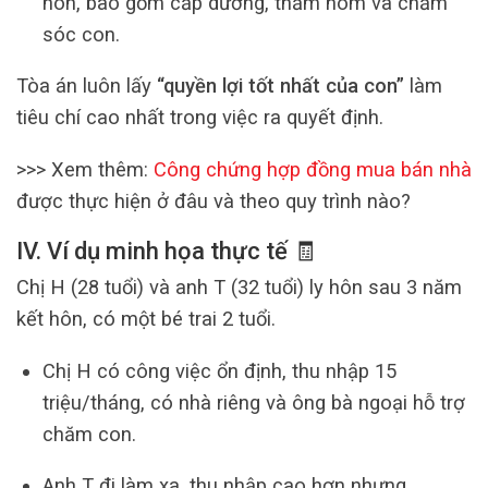
hôn, bao gồm cấp dưỡng, thăm nom và chăm
sóc con.
Tòa án luôn lấy
“quyền lợi tốt nhất của con”
làm
tiêu chí cao nhất trong việc ra quyết định.
>>> Xem thêm:
Công chứng hợp đồng mua bán nhà
được thực hiện ở đâu và theo quy trình nào?
IV. Ví dụ minh họa thực tế 🧾
Chị H (28 tuổi) và anh T (32 tuổi) ly hôn sau 3 năm
kết hôn, có một bé trai 2 tuổi.
Chị H có công việc ổn định, thu nhập 15
triệu/tháng, có nhà riêng và ông bà ngoại hỗ trợ
chăm con.
Anh T đi làm xa, thu nhập cao hơn nhưng