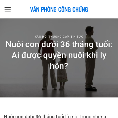
Skip
to
content
CÂU HỎI THƯỜNG GẶP
,
TIN TỨC
Nuôi con dưới 36 tháng tuổi:
Ai được quyền nuôi khi ly
hôn?
Nuôi con dưới 36 tháng tuổi
là một trong những