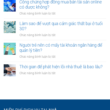
sao
Công chứng hợp đồng mua bán tài sản online
định
sau
nhiều
có được không?
để
giờ
người
kinh
làm?
ở
Chức năng bình luận bị tắt
trẻ
doanh
Công
chọn
riêng?
chứng
Làm sao để vượt qua cảm giác thất bại ở tuổi
sống
hợp
30?
chậm?
đồng
ở
Chức năng bình luận bị tắt
mua
Làm
bán
sao
Người trẻ nên có mấy tài khoản ngân hàng để
tài
để
quản lý tiền?
sản
vượt
online
ở
Chức năng bình luận bị tắt
qua
có
Người
cảm
được
trẻ
Thời gian để phát hiện lỗi nhà thuê là bao lâu?
giác
không?
nên
thất
ở
Chức năng bình luận bị tắt
có
bại
Thời
mấy
ở
gian
tài
tuổi
để
khoản
30?
phát
ngân
hiện
hàng
lỗi
để
nhà
quản