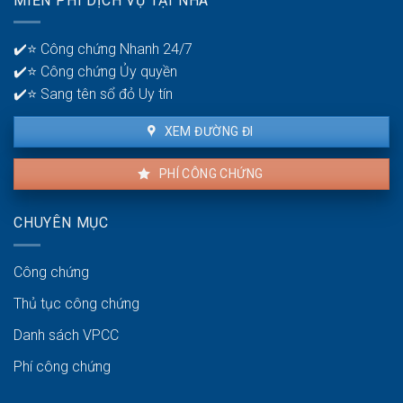
MIỄN PHÍ DỊCH VỤ TẠI NHÀ
thuê
lý
là
tiền?
bao
✔️⭐ Công chứng Nhanh 24/7
lâu?
✔️⭐ Công chứng Ủy quyền
✔️⭐ Sang tên sổ đỏ Uy tín
XEM ĐƯỜNG ĐI
PHÍ CÔNG CHỨNG
CHUYÊN MỤC
Công chứng
Thủ tục công chứng
Danh sách VPCC
Phí công chứng