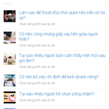
Làm sao để thoát khỏi thói quen tiêu tiền vô tội
vạ?
ở
Chức năng bình luận bị tắt
Làm
sao
Có nên công chứng giấy vay tiền giữa người
để
thân?
thoát
ở
Chức năng bình luận bị tắt
khỏi
Có
thói
nên
Tại sao nhiều người luôn cảm thấy mệt mỏi sau
quen
công
giờ làm?
tiêu
chứng
tiền
ở
Chức năng bình luận bị tắt
giấy
vô
Tại
vay
tội
sao
Có nên bỏ việc ổn định để kinh doanh riêng?
tiền
vạ?
nhiều
giữa
ở
Chức năng bình luận bị tắt
người
người
Có
luôn
thân?
nên
Tại sao nhiều người trẻ chọn sống chậm?
cảm
bỏ
thấy
ở
Chức năng bình luận bị tắt
việc
mệt
Tại
ổn
mỏi