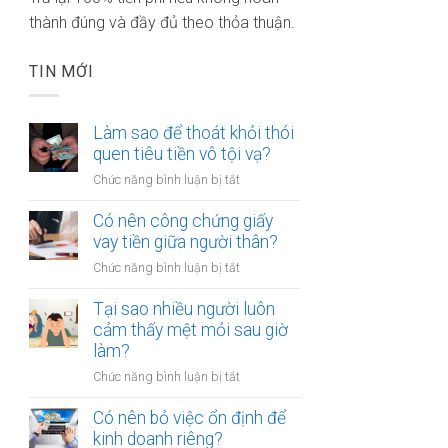
thành đúng và đầy đủ theo thỏa thuận.
TIN MỚI
Làm sao để thoát khỏi thói
quen tiêu tiền vô tội vạ?
ở
Chức năng bình luận bị tắt
Làm
sao
Có nên công chứng giấy
để
vay tiền giữa người thân?
thoát
ở
Chức năng bình luận bị tắt
khỏi
Có
thói
nên
Tại sao nhiều người luôn
quen
công
cảm thấy mệt mỏi sau giờ
tiêu
chứng
làm?
tiền
giấy
vô
ở
Chức năng bình luận bị tắt
vay
tội
Tại
tiền
vạ?
sao
Có nên bỏ việc ổn định để
giữa
nhiều
kinh doanh riêng?
người