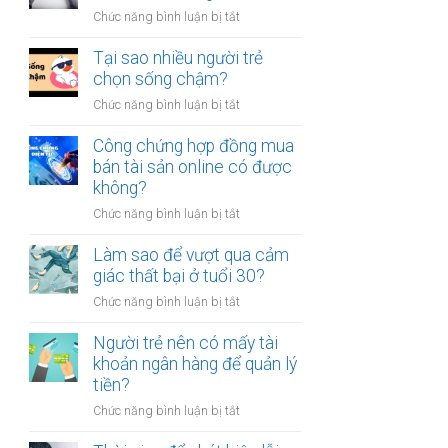
người
thân?
ở
Chức năng bình luận bị tắt
luôn
Có
cảm
nên
Tại sao nhiều người trẻ
thấy
bỏ
chọn sống chậm?
mệt
việc
mỏi
ở
Chức năng bình luận bị tắt
ổn
sau
Tại
định
giờ
sao
Công chứng hợp đồng mua
để
làm?
nhiều
bán tài sản online có được
kinh
người
không?
doanh
trẻ
riêng?
ở
Chức năng bình luận bị tắt
chọn
Công
sống
chứng
Làm sao để vượt qua cảm
chậm?
hợp
giác thất bại ở tuổi 30?
đồng
ở
Chức năng bình luận bị tắt
mua
Làm
bán
sao
Người trẻ nên có mấy tài
tài
để
khoản ngân hàng để quản lý
sản
vượt
tiền?
online
qua
có
ở
Chức năng bình luận bị tắt
cảm
được
Người
giác
không?