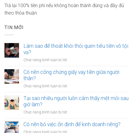
Trả lại 100% tiền phí nếu không hoàn thành đúng và đầy đủ
theo thỏa thuận.
TIN MỚI
Làm sao để thoát khỏi thói quen tiêu tiền vô tội
vạ?
ở
Chức năng bình luận bị tắt
Làm
sao
Có nên công chứng giấy vay tiền giữa người
để
thân?
thoát
ở
Chức năng bình luận bị tắt
khỏi
Có
thói
nên
Tại sao nhiều người luôn cảm thấy mệt mỏi sau
quen
công
giờ làm?
tiêu
chứng
tiền
ở
Chức năng bình luận bị tắt
giấy
vô
Tại
vay
tội
sao
Có nên bỏ việc ổn định để kinh doanh riêng?
tiền
vạ?
nhiều
giữa
ở
Chức năng bình luận bị tắt