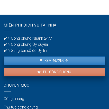
tuổi
để
khoản
30?
phát
ngân
hiện
hàng
lỗi
để
nhà
quản
MIỄN PHÍ DỊCH VỤ TẠI NHÀ
thuê
lý
là
tiền?
bao
✔️⭐ Công chứng Nhanh 24/7
lâu?
✔️⭐ Công chứng Ủy quyền
✔️⭐ Sang tên sổ đỏ Uy tín
XEM ĐƯỜNG ĐI
PHÍ CÔNG CHỨNG
CHUYÊN MỤC
Công chứng
Thủ tục công chứng