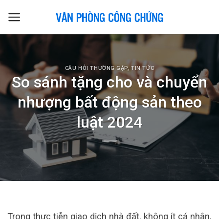
Skip
to
content
CÂU HỎI THƯỜNG GẶP
,
TIN TỨC
So sánh tặng cho và chuyển
nhượng bất động sản theo
luật 2024
Trong thực tiễn giao dịch nhà đất, không ít cá nhân,