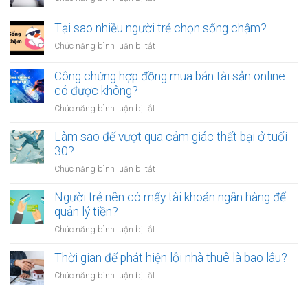
người
người
Có
luôn
thân?
nên
Tại sao nhiều người trẻ chọn sống chậm?
cảm
bỏ
thấy
ở
Chức năng bình luận bị tắt
việc
mệt
Tại
ổn
mỏi
sao
Công chứng hợp đồng mua bán tài sản online
định
sau
nhiều
có được không?
để
giờ
người
kinh
làm?
ở
Chức năng bình luận bị tắt
trẻ
doanh
Công
chọn
riêng?
chứng
Làm sao để vượt qua cảm giác thất bại ở tuổi
sống
hợp
30?
chậm?
đồng
ở
Chức năng bình luận bị tắt
mua
Làm
bán
sao
Người trẻ nên có mấy tài khoản ngân hàng để
tài
để
quản lý tiền?
sản
vượt
online
ở
Chức năng bình luận bị tắt
qua
có
Người
cảm
được
trẻ
Thời gian để phát hiện lỗi nhà thuê là bao lâu?
giác
không?
nên
thất
ở
Chức năng bình luận bị tắt
có
bại
Thời
mấy
ở
gian
tài