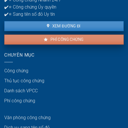
lâu?
✔️⭐ Công chứng Ủy quyền
✔️⭐ Sang tên sổ đỏ Uy tín
XEM ĐƯỜNG ĐI
PHÍ CÔNG CHỨNG
CHUYÊN MỤC
Công chứng
Thủ tục công chứng
Danh sách VPCC
Phí công chứng
Văn phòng công chứng
Dịch vụ sang tên sổ đỏ