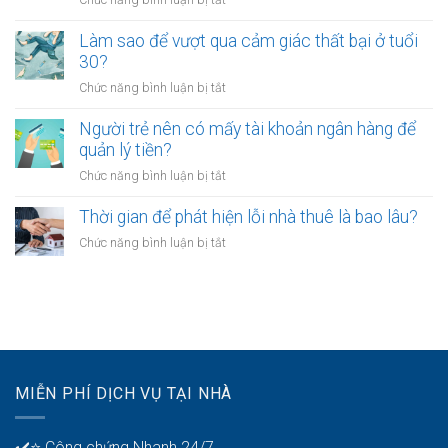
trẻ
doanh
Công
chọn
riêng?
chứng
Làm sao để vượt qua cảm giác thất bại ở tuổi
sống
hợp
30?
chậm?
đồng
ở
Chức năng bình luận bị tắt
mua
Làm
bán
sao
Người trẻ nên có mấy tài khoản ngân hàng để
tài
để
quản lý tiền?
sản
vượt
online
ở
Chức năng bình luận bị tắt
qua
có
Người
cảm
được
trẻ
Thời gian để phát hiện lỗi nhà thuê là bao lâu?
giác
không?
nên
thất
ở
Chức năng bình luận bị tắt
có
bại
Thời
mấy
ở
gian
tài
tuổi
để
khoản
30?
phát
ngân
hiện
hàng
lỗi
để
nhà
quản
MIỄN PHÍ DỊCH VỤ TẠI NHÀ
thuê
lý
là
tiền?
bao
✔️⭐ Công chứng Nhanh 24/7