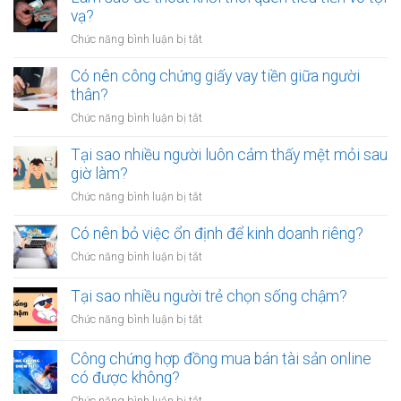
vạ?
ở
Chức năng bình luận bị tắt
Làm
sao
Có nên công chứng giấy vay tiền giữa người
để
thân?
thoát
ở
Chức năng bình luận bị tắt
khỏi
Có
thói
nên
Tại sao nhiều người luôn cảm thấy mệt mỏi sau
quen
công
giờ làm?
tiêu
chứng
tiền
ở
Chức năng bình luận bị tắt
giấy
vô
Tại
vay
tội
sao
Có nên bỏ việc ổn định để kinh doanh riêng?
tiền
vạ?
nhiều
giữa
ở
Chức năng bình luận bị tắt
người
người
Có
luôn
thân?
nên
Tại sao nhiều người trẻ chọn sống chậm?
cảm
bỏ
thấy
ở
Chức năng bình luận bị tắt
việc
mệt
Tại
ổn
mỏi
sao
Công chứng hợp đồng mua bán tài sản online
định
sau
nhiều
có được không?
để
giờ
người
kinh
làm?
ở
Chức năng bình luận bị tắt