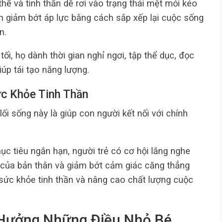
hể và tinh thần dễ rơi vào trạng thái mệt mỏi kéo
họn giảm bớt áp lực bằng cách sắp xếp lại cuộc sống
n.
tối, họ dành thời gian nghỉ ngơi, tập thể dục, đọc
úp tái tạo năng lượng.
c Khỏe Tinh Thần
lối sống này là giúp con người kết nối với chính
c tiêu ngắn hạn, người trẻ có cơ hội lắng nghe
 của bản thân và giảm bớt cảm giác căng thẳng
 sức khỏe tinh thần và nâng cao chất lượng cuộc
Hưởng Những Điều Nhỏ Bé