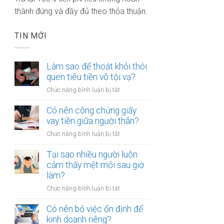
thành đúng và đầy đủ theo thỏa thuận.
TIN MỚI
Làm sao để thoát khỏi thói
quen tiêu tiền vô tội vạ?
ở
Chức năng bình luận bị tắt
Làm
sao
Có nên công chứng giấy
để
vay tiền giữa người thân?
thoát
ở
Chức năng bình luận bị tắt
khỏi
Có
thói
nên
Tại sao nhiều người luôn
quen
công
cảm thấy mệt mỏi sau giờ
tiêu
chứng
làm?
tiền
giấy
vô
ở
Chức năng bình luận bị tắt
vay
tội
Tại
tiền
vạ?
sao
Có nên bỏ việc ổn định để
giữa
nhiều
kinh doanh riêng?
người