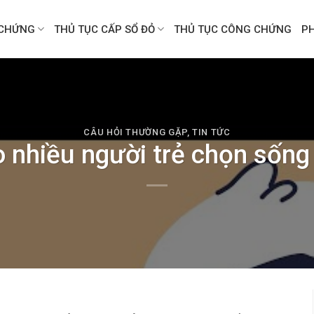
CHỨNG
THỦ TỤC CẤP SỔ ĐỎ
THỦ TỤC CÔNG CHỨNG
P
CÂU HỎI THƯỜNG GẶP
,
TIN TỨC
o nhiều người trẻ chọn sốn