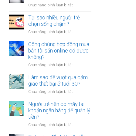
người
thân?
ở
Chức năng bình luận bị tắt
luôn
Có
cảm
nên
Tại sao nhiều người trẻ
thấy
bỏ
chọn sống chậm?
mệt
việc
mỏi
ở
Chức năng bình luận bị tắt
ổn
sau
Tại
định
giờ
sao
Công chứng hợp đồng mua
để
làm?
nhiều
bán tài sản online có được
kinh
người
không?
doanh
trẻ
riêng?
ở
Chức năng bình luận bị tắt
chọn
Công
sống
chứng
Làm sao để vượt qua cảm
chậm?
hợp
giác thất bại ở tuổi 30?
đồng
ở
Chức năng bình luận bị tắt
mua
Làm
bán
sao
Người trẻ nên có mấy tài
tài
để
khoản ngân hàng để quản lý
sản
vượt
tiền?
online
qua
có
ở
Chức năng bình luận bị tắt
cảm
được
Người
giác
không?