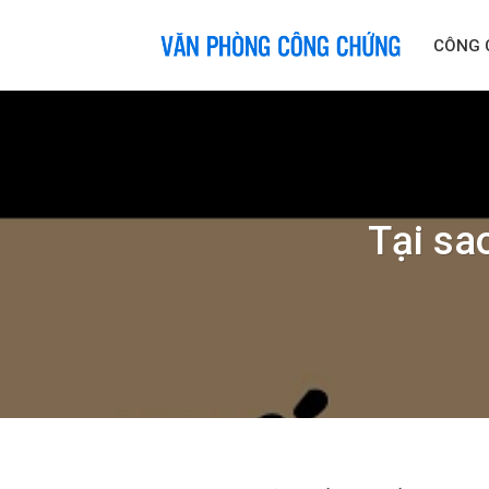
Skip
to
CÔNG 
content
Tại sa