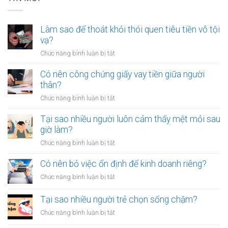
Làm sao để thoát khỏi thói quen tiêu tiền vô tội
vạ?
ở
Chức năng bình luận bị tắt
Làm
sao
Có nên công chứng giấy vay tiền giữa người
để
thân?
thoát
ở
Chức năng bình luận bị tắt
khỏi
Có
thói
nên
Tại sao nhiều người luôn cảm thấy mệt mỏi sau
quen
công
giờ làm?
tiêu
chứng
tiền
ở
Chức năng bình luận bị tắt
giấy
vô
Tại
vay
tội
sao
Có nên bỏ việc ổn định để kinh doanh riêng?
tiền
vạ?
nhiều
giữa
ở
Chức năng bình luận bị tắt
người
người
Có
luôn
thân?
nên
Tại sao nhiều người trẻ chọn sống chậm?
cảm
bỏ
thấy
ở
Chức năng bình luận bị tắt
việc
mệt
Tại
ổn