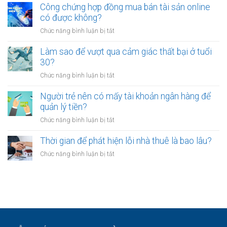
mỏi
sao
Công chứng hợp đồng mua bán tài sản online
định
sau
nhiều
có được không?
để
giờ
người
kinh
làm?
ở
Chức năng bình luận bị tắt
trẻ
doanh
Công
chọn
riêng?
chứng
Làm sao để vượt qua cảm giác thất bại ở tuổi
sống
hợp
30?
chậm?
đồng
ở
Chức năng bình luận bị tắt
mua
Làm
bán
sao
Người trẻ nên có mấy tài khoản ngân hàng để
tài
để
quản lý tiền?
sản
vượt
online
ở
Chức năng bình luận bị tắt
qua
có
Người
cảm
được
trẻ
Thời gian để phát hiện lỗi nhà thuê là bao lâu?
giác
không?
nên
thất
ở
Chức năng bình luận bị tắt
có
bại
Thời
mấy
ở
gian
tài
tuổi
để
khoản
30?
phát
ngân
hiện
hàng
lỗi
để
nhà
quản