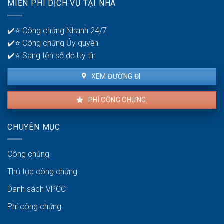
MIỄN PHÍ DỊCH VỤ TẠI NHÀ
thuê
lý
là
tiền?
bao
✔️⭐ Công chứng Nhanh 24/7
lâu?
✔️⭐ Công chứng Ủy quyền
✔️⭐ Sang tên sổ đỏ Uy tín
XEM ĐƯỜNG ĐI
PHÍ CÔNG CHỨNG
CHUYÊN MỤC
Công chứng
Thủ tục công chứng
Danh sách VPCC
Phí công chứng