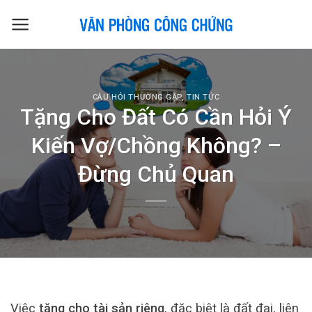
Skip
to
content
CÂU HỎI THƯỜNG GẶP
,
TIN TỨC
Tặng Cho Đất Có Cần Hỏi Ý
Kiến Vợ/Chồng Không? –
Đừng Chủ Quan
Việc
tặng cho tài sản riêng
, đặc biệt là đất đai, liên