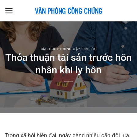
Skip
to
content
CÂU HỎI THƯỜNG GẶP
,
TIN TỨC
Thỏa thuận tài sản trước hôn
nhân khi ly hôn
Trong xã hội hiện đại, ngày càng nhiều cặp đôi lựa