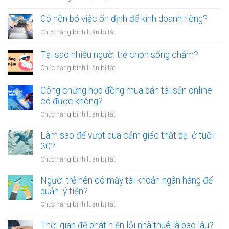
giấy
vô
Tại
vay
tội
sao
Có nên bỏ việc ổn định để kinh doanh riêng?
tiền
vạ?
nhiều
giữa
ở
Chức năng bình luận bị tắt
người
người
Có
luôn
thân?
nên
Tại sao nhiều người trẻ chọn sống chậm?
cảm
bỏ
thấy
ở
Chức năng bình luận bị tắt
việc
mệt
Tại
ổn
mỏi
sao
Công chứng hợp đồng mua bán tài sản online
định
sau
nhiều
có được không?
để
giờ
người
kinh
làm?
ở
Chức năng bình luận bị tắt
trẻ
doanh
Công
chọn
riêng?
chứng
Làm sao để vượt qua cảm giác thất bại ở tuổi
sống
hợp
30?
chậm?
đồng
ở
Chức năng bình luận bị tắt
mua
Làm
bán
sao
Người trẻ nên có mấy tài khoản ngân hàng để
tài
để
quản lý tiền?
sản
vượt
online
ở
Chức năng bình luận bị tắt
qua
có
Người
cảm
được
trẻ
Thời gian để phát hiện lỗi nhà thuê là bao lâu?
giác