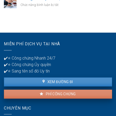
không?
nên
thất
ở
Chức năng bình luận bị tắt
có
bại
Thời
mấy
ở
gian
tài
tuổi
để
khoản
30?
phát
ngân
hiện
hàng
lỗi
để
nhà
quản
MIỄN PHÍ DỊCH VỤ TẠI NHÀ
thuê
lý
là
tiền?
bao
✔️⭐ Công chứng Nhanh 24/7
lâu?
✔️⭐ Công chứng Ủy quyền
✔️⭐ Sang tên sổ đỏ Uy tín
XEM ĐƯỜNG ĐI
PHÍ CÔNG CHỨNG
CHUYÊN MỤC