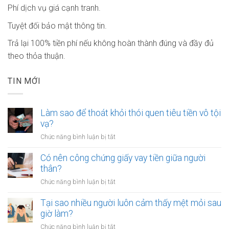
Phí dịch vụ giá cạnh tranh.
Tuyệt đối bảo mật thông tin.
Trả lại 100% tiền phí nếu không hoàn thành đúng và đầy đủ
theo thỏa thuận.
TIN MỚI
Làm sao để thoát khỏi thói quen tiêu tiền vô tội
vạ?
ở
Chức năng bình luận bị tắt
Làm
sao
Có nên công chứng giấy vay tiền giữa người
để
thân?
thoát
ở
Chức năng bình luận bị tắt
khỏi
Có
thói
nên
Tại sao nhiều người luôn cảm thấy mệt mỏi sau
quen
công
giờ làm?
tiêu
chứng
tiền
ở
Chức năng bình luận bị tắt