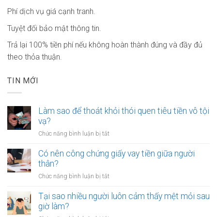
Phí dịch vụ giá cạnh tranh.
Tuyệt đối bảo mật thông tin.
Trả lại 100% tiền phí nếu không hoàn thành đúng và đầy đủ
theo thỏa thuận.
TIN MỚI
Làm sao để thoát khỏi thói quen tiêu tiền vô tội
vạ?
ở
Chức năng bình luận bị tắt
Làm
sao
Có nên công chứng giấy vay tiền giữa người
để
thân?
thoát
ở
Chức năng bình luận bị tắt
khỏi
Có
thói
nên
Tại sao nhiều người luôn cảm thấy mệt mỏi sau
quen
công
giờ làm?
tiêu
chứng
tiền