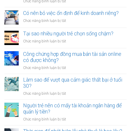
ở
Chức năng bình luận bị tắt
giấy
vô
Tại
vay
tội
sao
Có nên bỏ việc ổn định để kinh doanh riêng?
tiền
vạ?
nhiều
giữa
ở
Chức năng bình luận bị tắt
người
người
Có
luôn
thân?
nên
Tại sao nhiều người trẻ chọn sống chậm?
cảm
bỏ
thấy
ở
Chức năng bình luận bị tắt
việc
mệt
Tại
ổn
mỏi
sao
Công chứng hợp đồng mua bán tài sản online
định
sau
nhiều
có được không?
để
giờ
người
kinh
làm?
ở
Chức năng bình luận bị tắt
trẻ
doanh
Công
chọn
riêng?
chứng
Làm sao để vượt qua cảm giác thất bại ở tuổi
sống
hợp
30?
chậm?
đồng
ở
Chức năng bình luận bị tắt
mua
Làm
bán
sao
Người trẻ nên có mấy tài khoản ngân hàng để
tài
để
quản lý tiền?
sản
vượt
online
ở
Chức năng bình luận bị tắt
qua
có
Người
cảm
được
trẻ