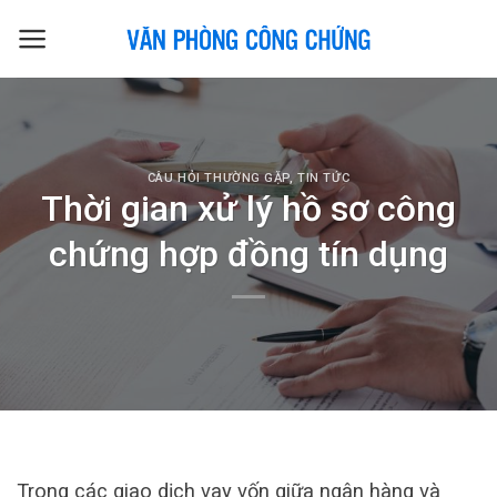
Skip
to
content
CÂU HỎI THƯỜNG GẶP
,
TIN TỨC
Thời gian xử lý hồ sơ công
chứng hợp đồng tín dụng
Trong các giao dịch vay vốn giữa ngân hàng và