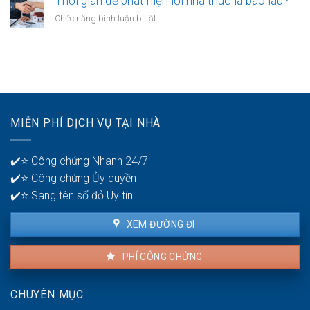
Thời gian để phát hiện lỗi nhà thuê là bao lâu?
giác
không?
nên
thất
ở
Chức năng bình luận bị tắt
có
bại
Thời
mấy
ở
gian
tài
tuổi
để
khoản
30?
phát
ngân
hiện
hàng
lỗi
để
nhà
quản
MIỄN PHÍ DỊCH VỤ TẠI NHÀ
thuê
lý
là
tiền?
bao
✔️⭐ Công chứng Nhanh 24/7
lâu?
✔️⭐ Công chứng Ủy quyền
✔️⭐ Sang tên sổ đỏ Uy tín
XEM ĐƯỜNG ĐI
PHÍ CÔNG CHỨNG
CHUYÊN MỤC