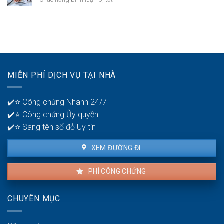
có
bại
Thời
mấy
ở
gian
tài
tuổi
để
khoản
30?
phát
ngân
hiện
hàng
lỗi
để
nhà
quản
MIỄN PHÍ DỊCH VỤ TẠI NHÀ
thuê
lý
là
tiền?
bao
✔️⭐ Công chứng Nhanh 24/7
lâu?
✔️⭐ Công chứng Ủy quyền
✔️⭐ Sang tên sổ đỏ Uy tín
XEM ĐƯỜNG ĐI
PHÍ CÔNG CHỨNG
CHUYÊN MỤC