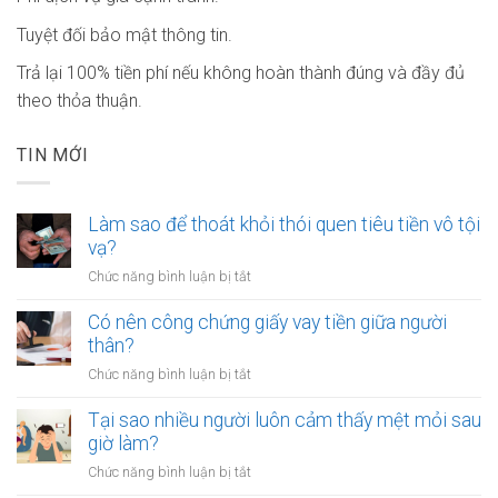
Tuyệt đối bảo mật thông tin.
Trả lại 100% tiền phí nếu không hoàn thành đúng và đầy đủ
theo thỏa thuận.
TIN MỚI
Làm sao để thoát khỏi thói quen tiêu tiền vô tội
vạ?
ở
Chức năng bình luận bị tắt
Làm
sao
Có nên công chứng giấy vay tiền giữa người
để
thân?
thoát
ở
Chức năng bình luận bị tắt
khỏi
Có
thói
nên
Tại sao nhiều người luôn cảm thấy mệt mỏi sau
quen
công
giờ làm?
tiêu
chứng
tiền
ở
Chức năng bình luận bị tắt
giấy
vô
Tại