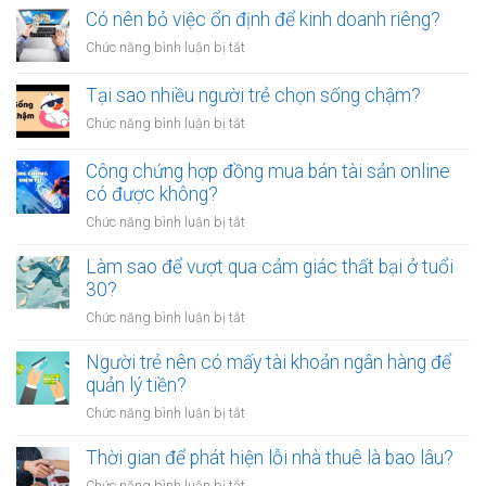
vay
tội
sao
Có nên bỏ việc ổn định để kinh doanh riêng?
tiền
vạ?
nhiều
giữa
ở
Chức năng bình luận bị tắt
người
người
Có
luôn
thân?
nên
Tại sao nhiều người trẻ chọn sống chậm?
cảm
bỏ
thấy
ở
Chức năng bình luận bị tắt
việc
mệt
Tại
ổn
mỏi
sao
Công chứng hợp đồng mua bán tài sản online
định
sau
nhiều
có được không?
để
giờ
người
kinh
làm?
ở
Chức năng bình luận bị tắt
trẻ
doanh
Công
chọn
riêng?
chứng
Làm sao để vượt qua cảm giác thất bại ở tuổi
sống
hợp
30?
chậm?
đồng
ở
Chức năng bình luận bị tắt
mua
Làm
bán
sao
Người trẻ nên có mấy tài khoản ngân hàng để
tài
để
quản lý tiền?
sản
vượt
online
ở
Chức năng bình luận bị tắt
qua
có
Người
cảm
được
trẻ
Thời gian để phát hiện lỗi nhà thuê là bao lâu?
giác
không?
nên
thất
ở
Chức năng bình luận bị tắt