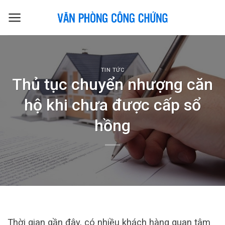
Skip
to
content
TIN TỨC
Thủ tục chuyển nhượng căn
hộ khi chưa được cấp sổ
hồng
Thời gian gần đây, có nhiều khách hàng quan tâm