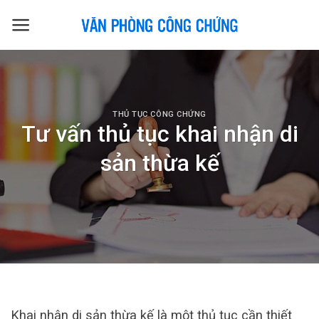
Skip
to
content
THỦ TỤC CÔNG CHỨNG
Tư vấn thủ tục khai nhận di
sản thừa kế
Khai nhận di sản thừa kế là một thủ tục cần thiết