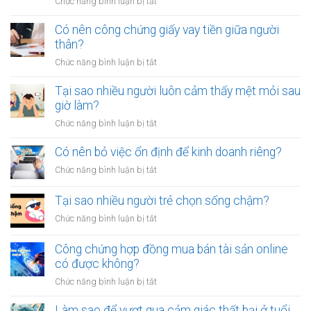
ở
Chức năng bình luận bị tắt
Làm
sao
Có nên công chứng giấy vay tiền giữa người
để
thân?
thoát
ở
Chức năng bình luận bị tắt
khỏi
Có
thói
nên
Tại sao nhiều người luôn cảm thấy mệt mỏi sau
quen
công
giờ làm?
tiêu
chứng
tiền
ở
Chức năng bình luận bị tắt
giấy
vô
Tại
vay
tội
sao
Có nên bỏ việc ổn định để kinh doanh riêng?
tiền
vạ?
nhiều
giữa
ở
Chức năng bình luận bị tắt
người
người
Có
luôn
thân?
nên
Tại sao nhiều người trẻ chọn sống chậm?
cảm
bỏ
thấy
ở
Chức năng bình luận bị tắt
việc
mệt
Tại
ổn
mỏi
sao
Công chứng hợp đồng mua bán tài sản online
định
sau
nhiều
có được không?
để
giờ
người
kinh
làm?
ở
Chức năng bình luận bị tắt
trẻ
doanh
Công
chọn
riêng?
chứng
Làm sao để vượt qua cảm giác thất bại ở tuổi
sống