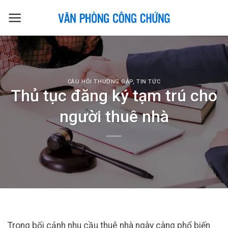
Skip
to
content
CÂU HỎI THƯỜNG GẶP
,
TIN TỨC
Thủ tục đăng ký tạm trú cho
người thuê nhà
Trong bối cảnh nhu cầu thuê nhà ngày càng phổ biến