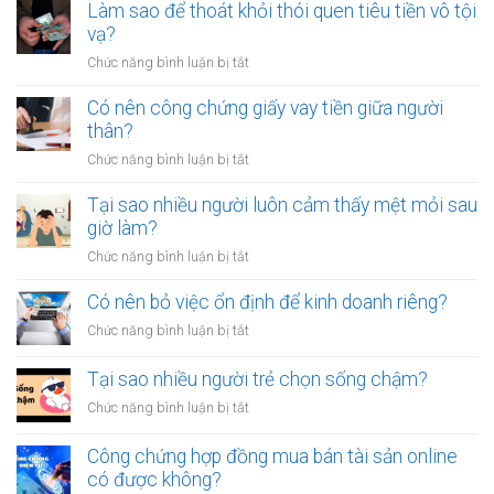
Làm sao để thoát khỏi thói quen tiêu tiền vô tội
vạ?
ở
Chức năng bình luận bị tắt
Làm
sao
Có nên công chứng giấy vay tiền giữa người
để
thân?
thoát
ở
Chức năng bình luận bị tắt
khỏi
Có
thói
nên
Tại sao nhiều người luôn cảm thấy mệt mỏi sau
quen
công
giờ làm?
tiêu
chứng
tiền
ở
Chức năng bình luận bị tắt
giấy
vô
Tại
vay
tội
sao
Có nên bỏ việc ổn định để kinh doanh riêng?
tiền
vạ?
nhiều
giữa
ở
Chức năng bình luận bị tắt
người
người
Có
luôn
thân?
nên
Tại sao nhiều người trẻ chọn sống chậm?
cảm
bỏ
thấy
ở
Chức năng bình luận bị tắt
việc
mệt
Tại
ổn
mỏi
sao
Công chứng hợp đồng mua bán tài sản online
định
sau
nhiều
có được không?
để
giờ
người