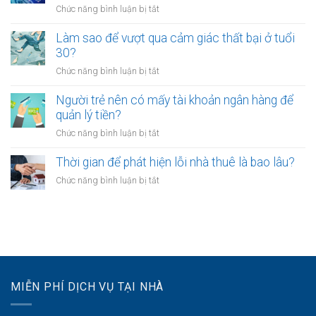
kinh
làm?
ở
Chức năng bình luận bị tắt
trẻ
doanh
Công
chọn
riêng?
chứng
Làm sao để vượt qua cảm giác thất bại ở tuổi
sống
hợp
30?
chậm?
đồng
ở
Chức năng bình luận bị tắt
mua
Làm
bán
sao
Người trẻ nên có mấy tài khoản ngân hàng để
tài
để
quản lý tiền?
sản
vượt
online
ở
Chức năng bình luận bị tắt
qua
có
Người
cảm
được
trẻ
Thời gian để phát hiện lỗi nhà thuê là bao lâu?
giác
không?
nên
thất
ở
Chức năng bình luận bị tắt
có
bại
Thời
mấy
ở
gian
tài
tuổi
để
khoản
30?
phát
ngân
hiện
hàng
lỗi
để
nhà
quản
MIỄN PHÍ DỊCH VỤ TẠI NHÀ
thuê
lý
là
tiền?
bao