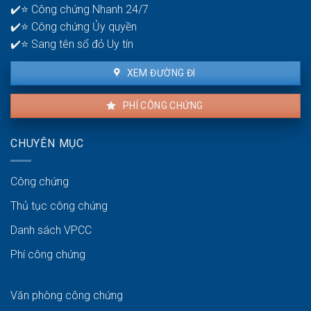
✔️⭐ Công chứng Nhanh 24/7
lâu?
✔️⭐ Công chứng Ủy quyền
✔️⭐ Sang tên sổ đỏ Uy tín
XEM ĐƯỜNG ĐI
PHÍ CÔNG CHỨNG
CHUYÊN MỤC
Công chứng
Thủ tục công chứng
Danh sách VPCC
Phí công chứng
Văn phòng công chứng