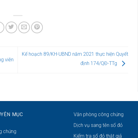
Kế hoạch 89/KH-UBND năm 2021 thực hiện Quyết
ng viên
định 174/QĐ-TTg
UYÊN MỤC
Văn phòng công chứng
Dịch vụ sang tên sổ đỏ
g chứng
Kiểm tra sổ đỏ thật giả