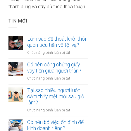
thành đúng và đầy đủ theo thỏa thuận.
TIN MỚI
Làm sao để thoát khỏi thói
quen tiêu tiền vô tội vạ?
ở
Chức năng bình luận bị tắt
Làm
sao
Có nên công chứng giấy
để
vay tiền giữa người thân?
thoát
ở
Chức năng bình luận bị tắt
khỏi
Có
thói
nên
Tại sao nhiều người luôn
quen
công
cảm thấy mệt mỏi sau giờ
tiêu
chứng
làm?
tiền
giấy
vô
ở
Chức năng bình luận bị tắt
vay
tội
Tại
tiền
vạ?
sao
Có nên bỏ việc ổn định để
giữa
nhiều
kinh doanh riêng?
người