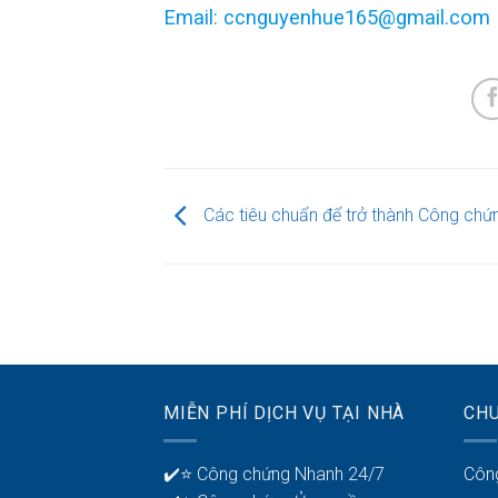
Email: ccnguyenhue165@gmail.com
Các tiêu chuẩn để trở thành Công chứ
MIỄN PHÍ DỊCH VỤ TẠI NHÀ
CH
✔️⭐ Công chứng Nhanh 24/7
Côn