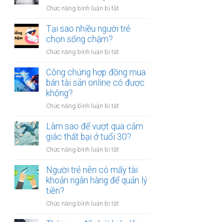
người
thân?
ở
Chức năng bình luận bị tắt
luôn
Có
cảm
nên
Tại sao nhiều người trẻ
thấy
bỏ
chọn sống chậm?
mệt
việc
mỏi
ở
Chức năng bình luận bị tắt
ổn
sau
Tại
định
giờ
sao
Công chứng hợp đồng mua
để
làm?
nhiều
bán tài sản online có được
kinh
người
không?
doanh
trẻ
riêng?
ở
Chức năng bình luận bị tắt
chọn
Công
sống
chứng
Làm sao để vượt qua cảm
chậm?
hợp
giác thất bại ở tuổi 30?
đồng
ở
Chức năng bình luận bị tắt
mua
Làm
bán
sao
Người trẻ nên có mấy tài
tài
để
khoản ngân hàng để quản lý
sản
vượt
tiền?
online
qua
có
ở
Chức năng bình luận bị tắt
cảm
được
Người
giác
không?