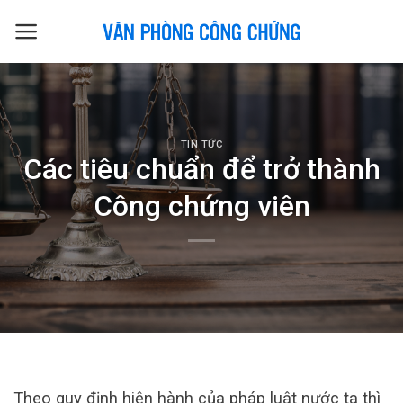
Skip
to
content
TIN TỨC
Các tiêu chuẩn để trở thành
Công chứng viên
Theo quy định hiện hành của pháp luật nước ta thì