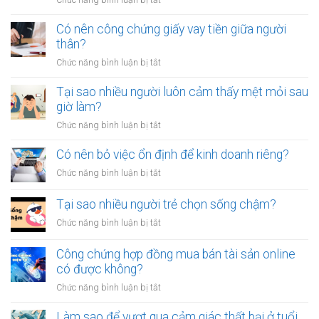
Làm
sao
Có nên công chứng giấy vay tiền giữa người
để
thân?
thoát
ở
Chức năng bình luận bị tắt
khỏi
Có
thói
nên
Tại sao nhiều người luôn cảm thấy mệt mỏi sau
quen
công
giờ làm?
tiêu
chứng
tiền
ở
Chức năng bình luận bị tắt
giấy
vô
Tại
vay
tội
sao
Có nên bỏ việc ổn định để kinh doanh riêng?
tiền
vạ?
nhiều
giữa
ở
Chức năng bình luận bị tắt
người
người
Có
luôn
thân?
nên
Tại sao nhiều người trẻ chọn sống chậm?
cảm
bỏ
thấy
ở
Chức năng bình luận bị tắt
việc
mệt
Tại
ổn
mỏi
sao
Công chứng hợp đồng mua bán tài sản online
định
sau
nhiều
có được không?
để
giờ
người
kinh
làm?
ở
Chức năng bình luận bị tắt
trẻ
doanh
Công
chọn
riêng?
chứng
Làm sao để vượt qua cảm giác thất bại ở tuổi
sống