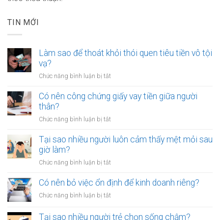
TIN MỚI
Làm sao để thoát khỏi thói quen tiêu tiền vô tội
vạ?
ở
Chức năng bình luận bị tắt
Làm
sao
Có nên công chứng giấy vay tiền giữa người
để
thân?
thoát
ở
Chức năng bình luận bị tắt
khỏi
Có
thói
nên
Tại sao nhiều người luôn cảm thấy mệt mỏi sau
quen
công
giờ làm?
tiêu
chứng
tiền
ở
Chức năng bình luận bị tắt
giấy
vô
Tại
vay
tội
sao
Có nên bỏ việc ổn định để kinh doanh riêng?
tiền
vạ?
nhiều
giữa
ở
Chức năng bình luận bị tắt
người
người
Có
luôn
thân?
nên
Tại sao nhiều người trẻ chọn sống chậm?
cảm