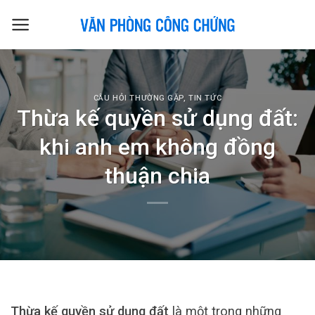
Skip
to
content
CÂU HỎI THƯỜNG GẶP
,
TIN TỨC
Thừa kế quyền sử dụng đất:
khi anh em không đồng
thuận chia
Thừa kế quyền sử dụng đất
là một trong những