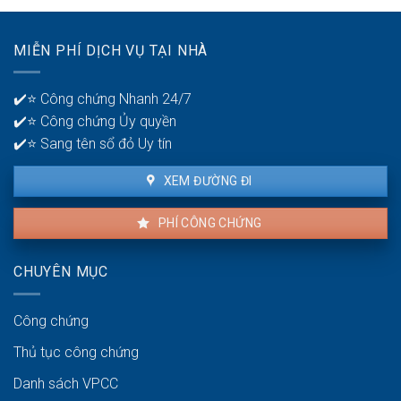
hàng
lỗi
để
nhà
quản
MIỄN PHÍ DỊCH VỤ TẠI NHÀ
thuê
lý
là
tiền?
bao
✔️⭐ Công chứng Nhanh 24/7
lâu?
✔️⭐ Công chứng Ủy quyền
✔️⭐ Sang tên sổ đỏ Uy tín
XEM ĐƯỜNG ĐI
PHÍ CÔNG CHỨNG
CHUYÊN MỤC
Công chứng
Thủ tục công chứng
Danh sách VPCC