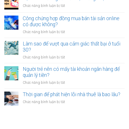
bỏ
thấy
ở
Chức năng bình luận bị tắt
việc
mệt
Tại
ổn
mỏi
sao
Công chứng hợp đồng mua bán tài sản online
định
sau
nhiều
có được không?
để
giờ
người
kinh
làm?
ở
Chức năng bình luận bị tắt
trẻ
doanh
Công
chọn
riêng?
chứng
Làm sao để vượt qua cảm giác thất bại ở tuổi
sống
hợp
30?
chậm?
đồng
ở
Chức năng bình luận bị tắt
mua
Làm
bán
sao
Người trẻ nên có mấy tài khoản ngân hàng để
tài
để
quản lý tiền?
sản
vượt
online
ở
Chức năng bình luận bị tắt
qua
có
Người
cảm
được
trẻ
Thời gian để phát hiện lỗi nhà thuê là bao lâu?
giác
không?
nên
thất
ở
Chức năng bình luận bị tắt
có
bại
Thời
mấy
ở
gian
tài
tuổi
để
khoản
30?
phát
ngân
hiện