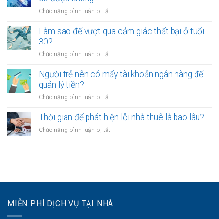
giờ
người
kinh
làm?
ở
Chức năng bình luận bị tắt
trẻ
doanh
Công
chọn
riêng?
chứng
Làm sao để vượt qua cảm giác thất bại ở tuổi
sống
hợp
30?
chậm?
đồng
ở
Chức năng bình luận bị tắt
mua
Làm
bán
sao
Người trẻ nên có mấy tài khoản ngân hàng để
tài
để
quản lý tiền?
sản
vượt
online
ở
Chức năng bình luận bị tắt
qua
có
Người
cảm
được
trẻ
Thời gian để phát hiện lỗi nhà thuê là bao lâu?
giác
không?
nên
thất
ở
Chức năng bình luận bị tắt
có
bại
Thời
mấy
ở
gian
tài
tuổi
để
khoản
30?
phát
ngân
hiện
hàng
lỗi
để
nhà
quản
MIỄN PHÍ DỊCH VỤ TẠI NHÀ
thuê
lý
là
tiền?