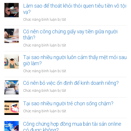
Làm sao để thoát khỏi thói quen tiêu tiền vô tội
vạ?
ở
Chức năng bình luận bị tắt
Làm
sao
Có nên công chứng giấy vay tiền giữa người
để
thân?
thoát
ở
Chức năng bình luận bị tắt
khỏi
Có
thói
nên
Tại sao nhiều người luôn cảm thấy mệt mỏi sau
quen
công
giờ làm?
tiêu
chứng
tiền
ở
Chức năng bình luận bị tắt
giấy
vô
Tại
vay
tội
sao
Có nên bỏ việc ổn định để kinh doanh riêng?
tiền
vạ?
nhiều
giữa
ở
Chức năng bình luận bị tắt
người
người
Có
luôn
thân?
nên
Tại sao nhiều người trẻ chọn sống chậm?
cảm
bỏ
thấy
ở
Chức năng bình luận bị tắt
việc
mệt
Tại
ổn
mỏi
sao
Công chứng hợp đồng mua bán tài sản online
định
sau
nhiều
có được không?
để