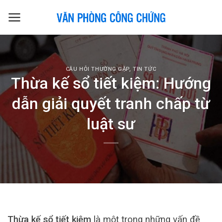
Skip
to
content
CÂU HỎI THƯỜNG GẶP
,
TIN TỨC
Thừa kế sổ tiết kiệm: Hướng
dẫn giải quyết tranh chấp từ
luật sư
Thừa kế sổ tiết kiệm
là một trong những vấn đề