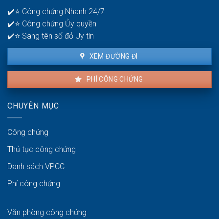
bao
✔️⭐ Công chứng Nhanh 24/7
lâu?
✔️⭐ Công chứng Ủy quyền
✔️⭐ Sang tên sổ đỏ Uy tín
XEM ĐƯỜNG ĐI
PHÍ CÔNG CHỨNG
CHUYÊN MỤC
Công chứng
Thủ tục công chứng
Danh sách VPCC
Phí công chứng
Văn phòng công chứng