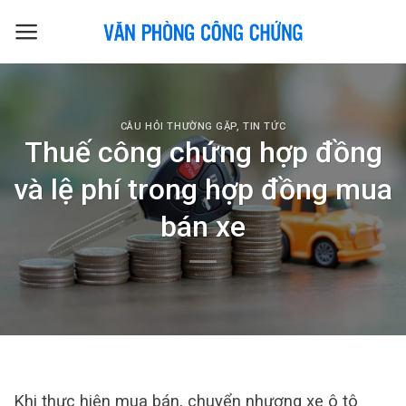
Skip
to
content
CÂU HỎI THƯỜNG GẶP
,
TIN TỨC
Thuế công chứng hợp đồng
và lệ phí trong hợp đồng mua
bán xe
Khi thực hiện mua bán, chuyển nhượng xe ô tô