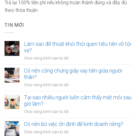
Trả lại 100% tiền phí nếu không hoàn thành đúng và đầy đủ
theo thỏa thuận.
TIN MỚI
Làm sao để thoát khỏi thói quen tiêu tiền vô tội
vạ?
ở
Chức năng bình luận bị tắt
Làm
sao
Có nên công chứng giấy vay tiền giữa người
để
thân?
thoát
ở
Chức năng bình luận bị tắt
khỏi
Có
thói
nên
Tại sao nhiều người luôn cảm thấy mệt mỏi sau
quen
công
giờ làm?
tiêu
chứng
tiền
ở
Chức năng bình luận bị tắt
giấy
vô
Tại
vay
tội
sao
Có nên bỏ việc ổn định để kinh doanh riêng?
tiền
vạ?
nhiều
giữa
ở
Chức năng bình luận bị tắt
người