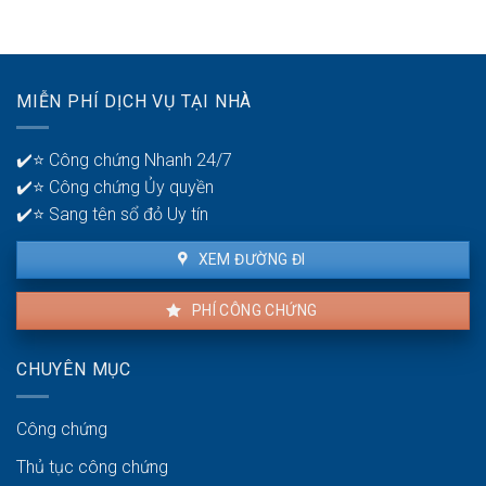
khoản
30?
phát
ngân
hiện
hàng
lỗi
để
nhà
quản
MIỄN PHÍ DỊCH VỤ TẠI NHÀ
thuê
lý
là
tiền?
bao
✔️⭐ Công chứng Nhanh 24/7
lâu?
✔️⭐ Công chứng Ủy quyền
✔️⭐ Sang tên sổ đỏ Uy tín
XEM ĐƯỜNG ĐI
PHÍ CÔNG CHỨNG
CHUYÊN MỤC
Công chứng
Thủ tục công chứng