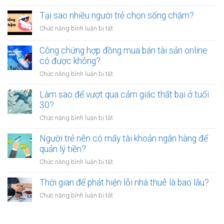
người
Có
luôn
thân?
nên
Tại sao nhiều người trẻ chọn sống chậm?
cảm
bỏ
thấy
ở
Chức năng bình luận bị tắt
việc
mệt
Tại
ổn
mỏi
sao
Công chứng hợp đồng mua bán tài sản online
định
sau
nhiều
có được không?
để
giờ
người
kinh
làm?
ở
Chức năng bình luận bị tắt
trẻ
doanh
Công
chọn
riêng?
chứng
Làm sao để vượt qua cảm giác thất bại ở tuổi
sống
hợp
30?
chậm?
đồng
ở
Chức năng bình luận bị tắt
mua
Làm
bán
sao
Người trẻ nên có mấy tài khoản ngân hàng để
tài
để
quản lý tiền?
sản
vượt
online
ở
Chức năng bình luận bị tắt
qua
có
Người
cảm
được
trẻ
Thời gian để phát hiện lỗi nhà thuê là bao lâu?
giác
không?
nên
thất
ở
Chức năng bình luận bị tắt
có
bại
Thời
mấy
ở
gian
tài
tuổi
để