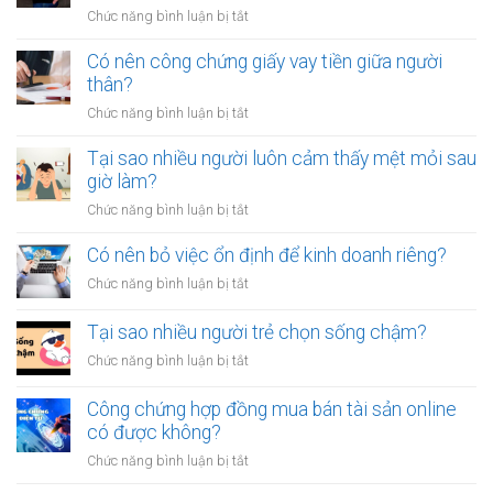
ở
Chức năng bình luận bị tắt
Làm
sao
Có nên công chứng giấy vay tiền giữa người
để
thân?
thoát
ở
Chức năng bình luận bị tắt
khỏi
Có
thói
nên
Tại sao nhiều người luôn cảm thấy mệt mỏi sau
quen
công
giờ làm?
tiêu
chứng
tiền
ở
Chức năng bình luận bị tắt
giấy
vô
Tại
vay
tội
sao
Có nên bỏ việc ổn định để kinh doanh riêng?
tiền
vạ?
nhiều
giữa
ở
Chức năng bình luận bị tắt
người
người
Có
luôn
thân?
nên
Tại sao nhiều người trẻ chọn sống chậm?
cảm
bỏ
thấy
ở
Chức năng bình luận bị tắt
việc
mệt
Tại
ổn
mỏi
sao
Công chứng hợp đồng mua bán tài sản online
định
sau
nhiều
có được không?
để
giờ
người
kinh
làm?
ở
Chức năng bình luận bị tắt
trẻ
doanh
Công
chọn
riêng?