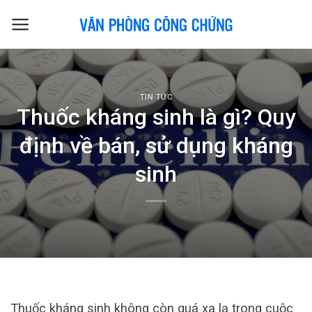
Skip
to
content
TIN TỨC
Thuốc kháng sinh là gì? Quy
định về bán, sử dụng kháng
sinh
Thuốc kháng sinh không còn quá xa lạ trong cuộc