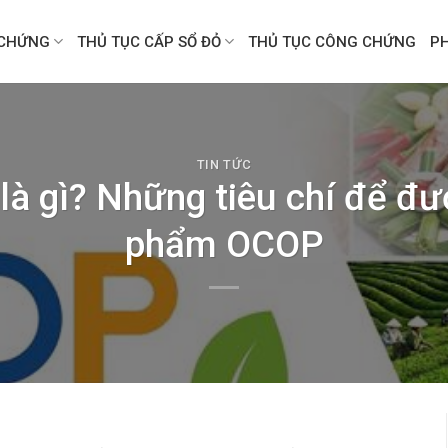
CHỨNG
THỦ TỤC CẤP SỔ ĐỎ
THỦ TỤC CÔNG CHỨNG
P
TIN TỨC
à gì? Những tiêu chí để đư
phẩm OCOP