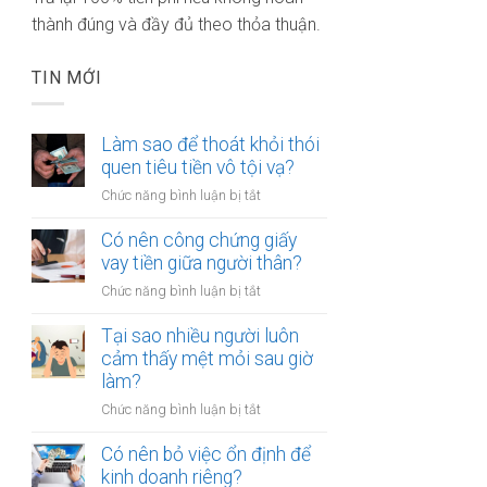
thành đúng và đầy đủ theo thỏa thuận.
TIN MỚI
Làm sao để thoát khỏi thói
quen tiêu tiền vô tội vạ?
ở
Chức năng bình luận bị tắt
Làm
sao
Có nên công chứng giấy
để
vay tiền giữa người thân?
thoát
ở
Chức năng bình luận bị tắt
khỏi
Có
thói
nên
Tại sao nhiều người luôn
quen
công
cảm thấy mệt mỏi sau giờ
tiêu
chứng
làm?
tiền
giấy
vô
ở
Chức năng bình luận bị tắt
vay
tội
Tại
tiền
vạ?
sao
Có nên bỏ việc ổn định để
giữa
nhiều
kinh doanh riêng?
người