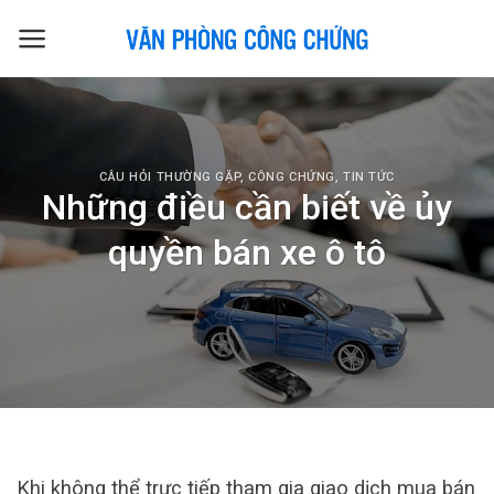
Skip
to
content
CÂU HỎI THƯỜNG GẶP
,
CÔNG CHỨNG
,
TIN TỨC
Những điều cần biết về ủy
quyền bán xe ô tô
Khi không thể trực tiếp tham gia giao dịch mua bán