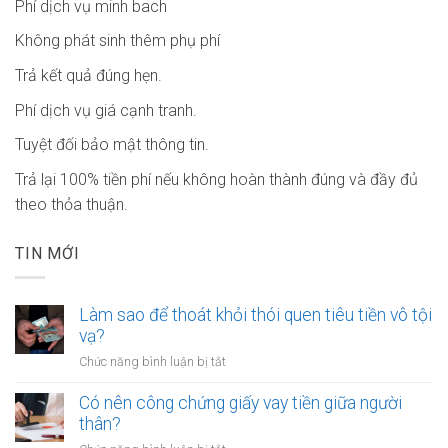
Phí dịch vụ minh bach
Không phát sinh thêm phụ phí
Trả kết quả đúng hẹn.
Phí dịch vụ giá cạnh tranh.
Tuyệt đối bảo mật thông tin.
Trả lại 100% tiền phí nếu không hoàn thành đúng và đầy đủ
theo thỏa thuận.
TIN MỚI
Làm sao để thoát khỏi thói quen tiêu tiền vô tội
vạ?
ở
Chức năng bình luận bị tắt
Làm
sao
Có nên công chứng giấy vay tiền giữa người
để
thân?
thoát