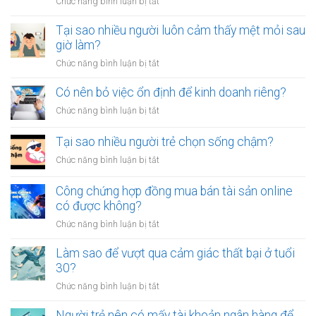
ở
Chức năng bình luận bị tắt
khỏi
Có
thói
nên
Tại sao nhiều người luôn cảm thấy mệt mỏi sau
quen
công
giờ làm?
tiêu
chứng
tiền
ở
Chức năng bình luận bị tắt
giấy
vô
Tại
vay
tội
sao
Có nên bỏ việc ổn định để kinh doanh riêng?
tiền
vạ?
nhiều
giữa
ở
Chức năng bình luận bị tắt
người
người
Có
luôn
thân?
nên
Tại sao nhiều người trẻ chọn sống chậm?
cảm
bỏ
thấy
ở
Chức năng bình luận bị tắt
việc
mệt
Tại
ổn
mỏi
sao
Công chứng hợp đồng mua bán tài sản online
định
sau
nhiều
có được không?
để
giờ
người
kinh
làm?
ở
Chức năng bình luận bị tắt
trẻ
doanh
Công
chọn
riêng?
chứng
Làm sao để vượt qua cảm giác thất bại ở tuổi
sống
hợp
30?
chậm?
đồng
ở
Chức năng bình luận bị tắt
mua
Làm
bán
sao
Người trẻ nên có mấy tài khoản ngân hàng để