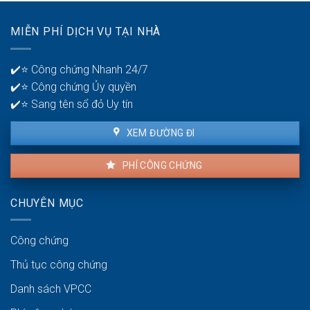
lỗi
để
nhà
quản
MIỄN PHÍ DỊCH VỤ TẠI NHÀ
thuê
lý
là
tiền?
bao
✔️⭐ Công chứng Nhanh 24/7
lâu?
✔️⭐ Công chứng Ủy quyền
✔️⭐ Sang tên sổ đỏ Uy tín
XEM ĐƯỜNG ĐI
PHÍ CÔNG CHỨNG
CHUYÊN MỤC
Công chứng
Thủ tục công chứng
Danh sách VPCC