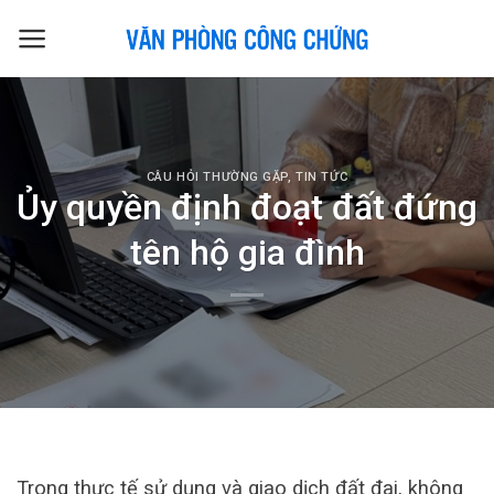
Skip
to
content
CÂU HỎI THƯỜNG GẶP
,
TIN TỨC
Ủy quyền định đoạt đất đứng
tên hộ gia đình
Trong thực tế sử dụng và giao dịch đất đai, không