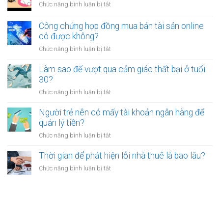
thấy
ở
Chức năng bình luận bị tắt
việc
mệt
Tại
ổn
mỏi
sao
Công chứng hợp đồng mua bán tài sản online
định
sau
nhiều
có được không?
để
giờ
người
kinh
làm?
ở
Chức năng bình luận bị tắt
trẻ
doanh
Công
chọn
riêng?
chứng
Làm sao để vượt qua cảm giác thất bại ở tuổi
sống
hợp
30?
chậm?
đồng
ở
Chức năng bình luận bị tắt
mua
Làm
bán
sao
Người trẻ nên có mấy tài khoản ngân hàng để
tài
để
quản lý tiền?
sản
vượt
online
ở
Chức năng bình luận bị tắt
qua
có
Người
cảm
được
trẻ
Thời gian để phát hiện lỗi nhà thuê là bao lâu?
giác
không?
nên
thất
ở
Chức năng bình luận bị tắt
có
bại
Thời
mấy
ở
gian
tài
tuổi
để
khoản
30?
phát
ngân
hiện
hàng