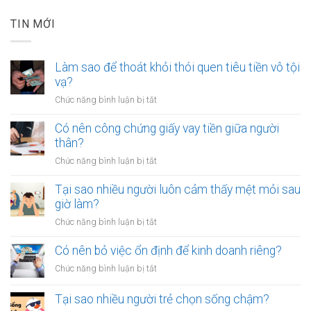
TIN MỚI
Làm sao để thoát khỏi thói quen tiêu tiền vô tội
vạ?
ở
Chức năng bình luận bị tắt
Làm
sao
Có nên công chứng giấy vay tiền giữa người
để
thân?
thoát
ở
Chức năng bình luận bị tắt
khỏi
Có
thói
nên
Tại sao nhiều người luôn cảm thấy mệt mỏi sau
quen
công
giờ làm?
tiêu
chứng
tiền
ở
Chức năng bình luận bị tắt
giấy
vô
Tại
vay
tội
sao
Có nên bỏ việc ổn định để kinh doanh riêng?
tiền
vạ?
nhiều
giữa
ở
Chức năng bình luận bị tắt
người
người
Có
luôn
thân?
nên
Tại sao nhiều người trẻ chọn sống chậm?
cảm
bỏ