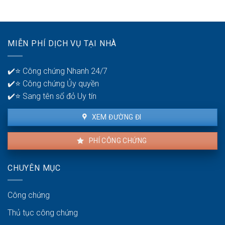
khoản
30?
phát
ngân
hiện
hàng
lỗi
để
nhà
quản
MIỄN PHÍ DỊCH VỤ TẠI NHÀ
thuê
lý
là
tiền?
bao
✔️⭐ Công chứng Nhanh 24/7
lâu?
✔️⭐ Công chứng Ủy quyền
✔️⭐ Sang tên sổ đỏ Uy tín
XEM ĐƯỜNG ĐI
PHÍ CÔNG CHỨNG
CHUYÊN MỤC
Công chứng
Thủ tục công chứng