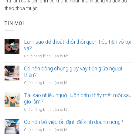
Trả lại 100% tiền phí nếu không hoàn thành đúng và đầy đủ
theo thỏa thuận.
TIN MỚI
Làm sao để thoát khỏi thói quen tiêu tiền vô tội
vạ?
ở
Chức năng bình luận bị tắt
Làm
sao
Có nên công chứng giấy vay tiền giữa người
để
thân?
thoát
ở
Chức năng bình luận bị tắt
khỏi
Có
thói
nên
Tại sao nhiều người luôn cảm thấy mệt mỏi sau
quen
công
giờ làm?
tiêu
chứng
tiền
ở
Chức năng bình luận bị tắt
giấy
vô
Tại
vay
tội
sao
Có nên bỏ việc ổn định để kinh doanh riêng?
tiền
vạ?
nhiều
giữa
ở
Chức năng bình luận bị tắt
người
người
Có