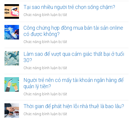
luôn
thân?
nên
Tại sao nhiều người trẻ chọn sống chậm?
cảm
bỏ
thấy
ở
Chức năng bình luận bị tắt
việc
mệt
Tại
ổn
mỏi
sao
Công chứng hợp đồng mua bán tài sản online
định
sau
nhiều
có được không?
để
giờ
người
kinh
làm?
ở
Chức năng bình luận bị tắt
trẻ
doanh
Công
chọn
riêng?
chứng
Làm sao để vượt qua cảm giác thất bại ở tuổi
sống
hợp
30?
chậm?
đồng
ở
Chức năng bình luận bị tắt
mua
Làm
bán
sao
Người trẻ nên có mấy tài khoản ngân hàng để
tài
để
quản lý tiền?
sản
vượt
online
ở
Chức năng bình luận bị tắt
qua
có
Người
cảm
được
trẻ
Thời gian để phát hiện lỗi nhà thuê là bao lâu?
giác
không?
nên
thất
ở
Chức năng bình luận bị tắt
có
bại
Thời
mấy
ở
gian
tài
tuổi
để