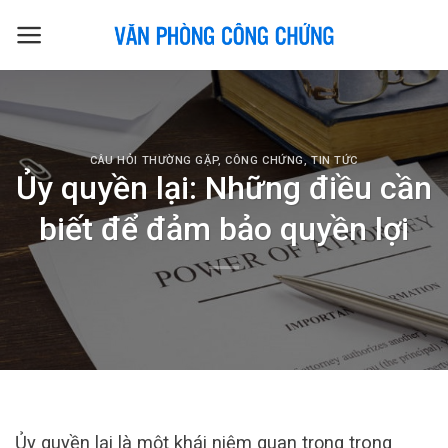
Skip
to
content
CÂU HỎI THƯỜNG GẶP
,
CÔNG CHỨNG
,
TIN TỨC
Ủy quyền lại: Những điều cần
biết để đảm bảo quyền lợi
Ủy quyền lại là một khái niệm quan trọng trong