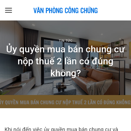
Skip
to
content
TIN TỨC
Ủy quyền mua bán chung cư
nộp thuế 2 lần có đúng
không?
Khi nói đến việc ủy quyền mua bán chung cư và