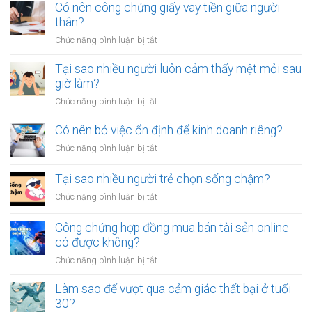
sao
Có nên công chứng giấy vay tiền giữa người
để
thân?
thoát
ở
Chức năng bình luận bị tắt
khỏi
Có
thói
nên
Tại sao nhiều người luôn cảm thấy mệt mỏi sau
quen
công
giờ làm?
tiêu
chứng
tiền
ở
Chức năng bình luận bị tắt
giấy
vô
Tại
vay
tội
sao
Có nên bỏ việc ổn định để kinh doanh riêng?
tiền
vạ?
nhiều
giữa
ở
Chức năng bình luận bị tắt
người
người
Có
luôn
thân?
nên
Tại sao nhiều người trẻ chọn sống chậm?
cảm
bỏ
thấy
ở
Chức năng bình luận bị tắt
việc
mệt
Tại
ổn
mỏi
sao
Công chứng hợp đồng mua bán tài sản online
định
sau
nhiều
có được không?
để
giờ
người
kinh
làm?
ở
Chức năng bình luận bị tắt
trẻ
doanh
Công
chọn
riêng?
chứng
Làm sao để vượt qua cảm giác thất bại ở tuổi
sống
hợp
30?
chậm?