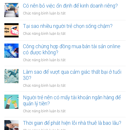
vay
tội
sao
Có nên bỏ việc ổn định để kinh doanh riêng?
tiền
vạ?
nhiều
giữa
ở
Chức năng bình luận bị tắt
người
người
Có
luôn
thân?
nên
Tại sao nhiều người trẻ chọn sống chậm?
cảm
bỏ
thấy
ở
Chức năng bình luận bị tắt
việc
mệt
Tại
ổn
mỏi
sao
Công chứng hợp đồng mua bán tài sản online
định
sau
nhiều
có được không?
để
giờ
người
kinh
làm?
ở
Chức năng bình luận bị tắt
trẻ
doanh
Công
chọn
riêng?
chứng
Làm sao để vượt qua cảm giác thất bại ở tuổi
sống
hợp
30?
chậm?
đồng
ở
Chức năng bình luận bị tắt
mua
Làm
bán
sao
Người trẻ nên có mấy tài khoản ngân hàng để
tài
để
quản lý tiền?
sản
vượt
online
ở
Chức năng bình luận bị tắt
qua
có
Người
cảm
được
trẻ
Thời gian để phát hiện lỗi nhà thuê là bao lâu?
giác
không?
nên
thất