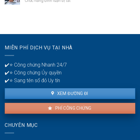
ở
Chức năng bình luận bị tắt
có
bại
Thời
mấy
ở
gian
tài
tuổi
để
khoản
30?
phát
ngân
hiện
hàng
lỗi
để
nhà
quản
MIỄN PHÍ DỊCH VỤ TẠI NHÀ
thuê
lý
là
tiền?
bao
✔️⭐ Công chứng Nhanh 24/7
lâu?
✔️⭐ Công chứng Ủy quyền
✔️⭐ Sang tên sổ đỏ Uy tín
XEM ĐƯỜNG ĐI
PHÍ CÔNG CHỨNG
CHUYÊN MỤC