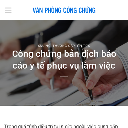
Skip
to
content
CÂU HỎI THƯỜNG GẶP
,
TIN TỨC
Công chứng bản dịch báo
cáo y tế phục vụ làm việc
Trong quá trình điều trị tại nước ngoài, việc cung cấp