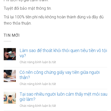
Tuyệt đối bảo mật thông tin.
Trả lại 100% tiền phí nếu không hoàn thành đúng và đầy đủ
theo thỏa thuận.
TIN MỚI
Làm sao để thoát khỏi thói quen tiêu tiền vô tội
vạ?
ở
Chức năng bình luận bị tắt
Làm
sao
Có nên công chứng giấy vay tiền giữa người
để
thân?
thoát
ở
Chức năng bình luận bị tắt
khỏi
Có
thói
nên
Tại sao nhiều người luôn cảm thấy mệt mỏi sau
quen
công
giờ làm?
tiêu
chứng
tiền
ở
Chức năng bình luận bị tắt
giấy
vô
Tại