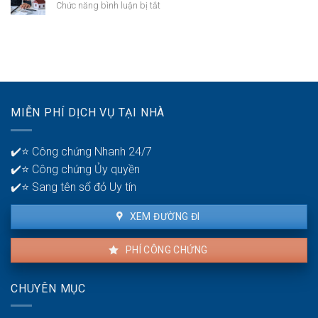
thất
ở
Chức năng bình luận bị tắt
có
bại
Thời
mấy
ở
gian
tài
tuổi
để
khoản
30?
phát
ngân
hiện
hàng
lỗi
để
nhà
quản
MIỄN PHÍ DỊCH VỤ TẠI NHÀ
thuê
lý
là
tiền?
bao
✔️⭐ Công chứng Nhanh 24/7
lâu?
✔️⭐ Công chứng Ủy quyền
✔️⭐ Sang tên sổ đỏ Uy tín
XEM ĐƯỜNG ĐI
PHÍ CÔNG CHỨNG
CHUYÊN MỤC