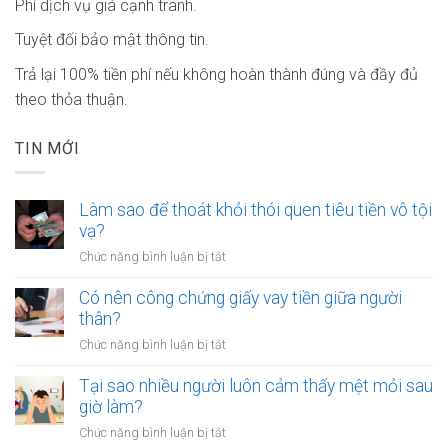
Phí dịch vụ giá cạnh tranh.
Tuyệt đối bảo mật thông tin.
Trả lại 100% tiền phí nếu không hoàn thành đúng và đầy đủ
theo thỏa thuận.
TIN MỚI
Làm sao để thoát khỏi thói quen tiêu tiền vô tội
vạ?
ở
Chức năng bình luận bị tắt
Làm
sao
Có nên công chứng giấy vay tiền giữa người
để
thân?
thoát
ở
Chức năng bình luận bị tắt
khỏi
Có
thói
nên
Tại sao nhiều người luôn cảm thấy mệt mỏi sau
quen
công
giờ làm?
tiêu
chứng
tiền
ở
Chức năng bình luận bị tắt
giấy
vô