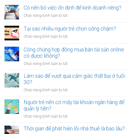
Tại
vay
tội
sao
Có nên bỏ việc ổn định để kinh doanh riêng?
tiền
vạ?
nhiều
giữa
ở
Chức năng bình luận bị tắt
người
người
Có
luôn
thân?
nên
Tại sao nhiều người trẻ chọn sống chậm?
cảm
bỏ
thấy
ở
Chức năng bình luận bị tắt
việc
mệt
Tại
ổn
mỏi
sao
Công chứng hợp đồng mua bán tài sản online
định
sau
nhiều
có được không?
để
giờ
người
kinh
làm?
ở
Chức năng bình luận bị tắt
trẻ
doanh
Công
chọn
riêng?
chứng
Làm sao để vượt qua cảm giác thất bại ở tuổi
sống
hợp
30?
chậm?
đồng
ở
Chức năng bình luận bị tắt
mua
Làm
bán
sao
Người trẻ nên có mấy tài khoản ngân hàng để
tài
để
quản lý tiền?
sản
vượt
online
ở
Chức năng bình luận bị tắt
qua
có
Người
cảm
được
trẻ
Thời gian để phát hiện lỗi nhà thuê là bao lâu?
giác
không?
nên