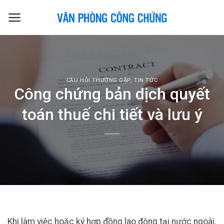
Skip
to
content
CÂU HỎI THƯỜNG GẶP
,
TIN TỨC
Công chứng bản dịch quyết
toán thuế chi tiết và lưu ý
Khi làm việc hoặc ký hợp đồng lao động tại nước ngoài,