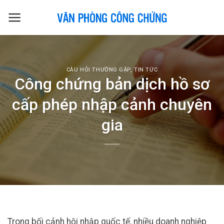
Skip
to
content
CÂU HỎI THƯỜNG GẶP
,
TIN TỨC
Công chứng bản dịch hồ sơ
cấp phép nhập cảnh chuyên
gia
Trong bối cảnh hội nhập quốc tế, nhiều doanh nghiệp