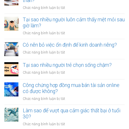
thân?
thoát
ở
Chức năng bình luận bị tắt
khỏi
Có
thói
nên
Tại sao nhiều người luôn cảm thấy mệt mỏi sau
quen
công
giờ làm?
tiêu
chứng
tiền
ở
Chức năng bình luận bị tắt
giấy
vô
Tại
vay
tội
sao
Có nên bỏ việc ổn định để kinh doanh riêng?
tiền
vạ?
nhiều
giữa
ở
Chức năng bình luận bị tắt
người
người
Có
luôn
thân?
nên
Tại sao nhiều người trẻ chọn sống chậm?
cảm
bỏ
thấy
ở
Chức năng bình luận bị tắt
việc
mệt
Tại
ổn
mỏi
sao
Công chứng hợp đồng mua bán tài sản online
định
sau
nhiều
có được không?
để
giờ
người
kinh
làm?
ở
Chức năng bình luận bị tắt
trẻ
doanh
Công
chọn
riêng?
chứng
Làm sao để vượt qua cảm giác thất bại ở tuổi
sống
hợp
30?
chậm?
đồng
ở
Chức năng bình luận bị tắt
mua