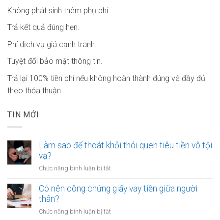
Không phát sinh thêm phụ phí
Trả kết quả đúng hẹn.
Phí dịch vụ giá cạnh tranh.
Tuyệt đối bảo mật thông tin.
Trả lại 100% tiền phí nếu không hoàn thành đúng và đầy đủ
theo thỏa thuận.
TIN MỚI
Làm sao để thoát khỏi thói quen tiêu tiền vô tội
vạ?
ở
Chức năng bình luận bị tắt
Làm
sao
Có nên công chứng giấy vay tiền giữa người
để
thân?
thoát
ở
Chức năng bình luận bị tắt
khỏi