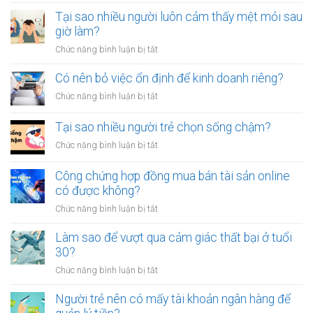
Có
thói
nên
Tại sao nhiều người luôn cảm thấy mệt mỏi sau
quen
công
giờ làm?
tiêu
chứng
tiền
ở
Chức năng bình luận bị tắt
giấy
vô
Tại
vay
tội
sao
Có nên bỏ việc ổn định để kinh doanh riêng?
tiền
vạ?
nhiều
giữa
ở
Chức năng bình luận bị tắt
người
người
Có
luôn
thân?
nên
Tại sao nhiều người trẻ chọn sống chậm?
cảm
bỏ
thấy
ở
Chức năng bình luận bị tắt
việc
mệt
Tại
ổn
mỏi
sao
Công chứng hợp đồng mua bán tài sản online
định
sau
nhiều
có được không?
để
giờ
người
kinh
làm?
ở
Chức năng bình luận bị tắt
trẻ
doanh
Công
chọn
riêng?
chứng
Làm sao để vượt qua cảm giác thất bại ở tuổi
sống
hợp
30?
chậm?
đồng
ở
Chức năng bình luận bị tắt
mua
Làm
bán
sao
Người trẻ nên có mấy tài khoản ngân hàng để
tài
để