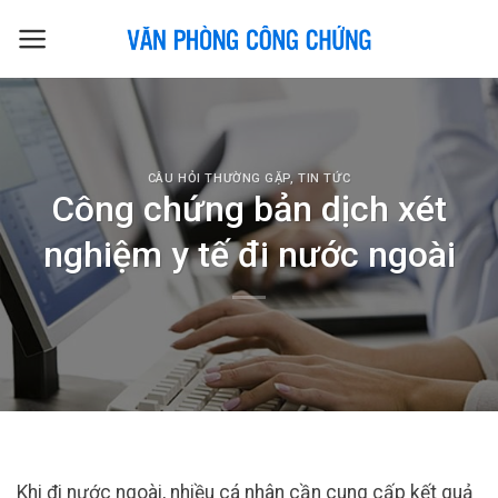
Skip
to
content
CÂU HỎI THƯỜNG GẶP
,
TIN TỨC
Công chứng bản dịch xét
nghiệm y tế đi nước ngoài
Khi đi nước ngoài, nhiều cá nhân cần cung cấp kết quả