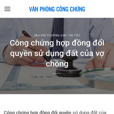
Skip
to
content
CÂU HỎI THƯỜNG GẶP
,
TIN TỨC
Công chứng hợp đồng đổi
quyền sử dụng đất của vợ
chồng
Công chứng hợp đồng đổi quyền
sử dụng đất của