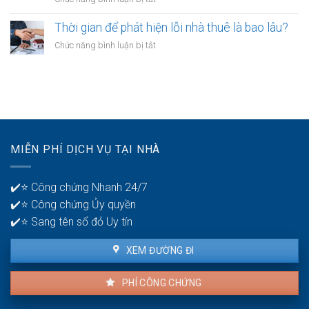
qua
có
Người
cảm
được
trẻ
Thời gian để phát hiện lỗi nhà thuê là bao lâu?
giác
không?
nên
thất
ở
Chức năng bình luận bị tắt
có
bại
Thời
mấy
ở
gian
tài
tuổi
để
khoản
30?
phát
ngân
hiện
hàng
lỗi
để
nhà
quản
MIỄN PHÍ DỊCH VỤ TẠI NHÀ
thuê
lý
là
tiền?
bao
✔️⭐ Công chứng Nhanh 24/7
lâu?
✔️⭐ Công chứng Ủy quyền
✔️⭐ Sang tên sổ đỏ Uy tín
XEM ĐƯỜNG ĐI
PHÍ CÔNG CHỨNG