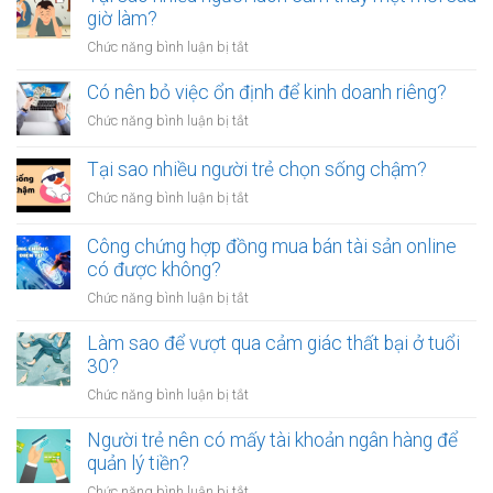
công
giờ làm?
tiêu
chứng
tiền
ở
Chức năng bình luận bị tắt
giấy
vô
Tại
vay
tội
sao
Có nên bỏ việc ổn định để kinh doanh riêng?
tiền
vạ?
nhiều
giữa
ở
Chức năng bình luận bị tắt
người
người
Có
luôn
thân?
nên
Tại sao nhiều người trẻ chọn sống chậm?
cảm
bỏ
thấy
ở
Chức năng bình luận bị tắt
việc
mệt
Tại
ổn
mỏi
sao
Công chứng hợp đồng mua bán tài sản online
định
sau
nhiều
có được không?
để
giờ
người
kinh
làm?
ở
Chức năng bình luận bị tắt
trẻ
doanh
Công
chọn
riêng?
chứng
Làm sao để vượt qua cảm giác thất bại ở tuổi
sống
hợp
30?
chậm?
đồng
ở
Chức năng bình luận bị tắt
mua
Làm
bán
sao
Người trẻ nên có mấy tài khoản ngân hàng để
tài
để
quản lý tiền?
sản
vượt
online
ở
Chức năng bình luận bị tắt