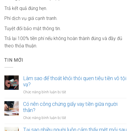
Trả kết quả đúng hẹn.
Phí dịch vụ giá cạnh tranh.
Tuyệt đối bảo mật thông tin.
Trả lại 100% tiền phí nếu không hoàn thành đúng và đầy đủ
theo thỏa thuận.
TIN MỚI
Làm sao để thoát khỏi thói quen tiêu tiền vô tội
vạ?
ở
Chức năng bình luận bị tắt
Làm
sao
Có nên công chứng giấy vay tiền giữa người
để
thân?
thoát
ở
Chức năng bình luận bị tắt
khỏi
Có
thói
nên
Tại sao nhiều người luôn cảm thấy mệt mỏi sau
quen