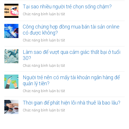
luôn
thân?
nên
Tại sao nhiều người trẻ chọn sống chậm?
cảm
bỏ
thấy
ở
Chức năng bình luận bị tắt
việc
mệt
Tại
ổn
mỏi
sao
Công chứng hợp đồng mua bán tài sản online
định
sau
nhiều
có được không?
để
giờ
người
kinh
làm?
ở
Chức năng bình luận bị tắt
trẻ
doanh
Công
chọn
riêng?
chứng
Làm sao để vượt qua cảm giác thất bại ở tuổi
sống
hợp
30?
chậm?
đồng
ở
Chức năng bình luận bị tắt
mua
Làm
bán
sao
Người trẻ nên có mấy tài khoản ngân hàng để
tài
để
quản lý tiền?
sản
vượt
online
ở
Chức năng bình luận bị tắt
qua
có
Người
cảm
được
trẻ
Thời gian để phát hiện lỗi nhà thuê là bao lâu?
giác
không?
nên
thất
ở
Chức năng bình luận bị tắt
có
bại
Thời
mấy
ở
gian
tài
tuổi
để