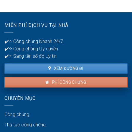
khoản
30?
phát
ngân
hiện
hàng
lỗi
để
nhà
quản
MIỄN PHÍ DỊCH VỤ TẠI NHÀ
thuê
lý
là
tiền?
bao
✔️⭐ Công chứng Nhanh 24/7
lâu?
✔️⭐ Công chứng Ủy quyền
✔️⭐ Sang tên sổ đỏ Uy tín
XEM ĐƯỜNG ĐI
PHÍ CÔNG CHỨNG
CHUYÊN MỤC
Công chứng
Thủ tục công chứng