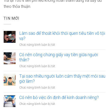
Trả lại 100% tiền phí nếu không hoàn thành đúng và đầy đủ
theo thỏa thuận.
TIN MỚI
Làm sao để thoát khỏi thói quen tiêu tiền vô tội
vạ?
ở
Chức năng bình luận bị tắt
Làm
sao
Có nên công chứng giấy vay tiền giữa người
để
thân?
thoát
ở
Chức năng bình luận bị tắt
khỏi
Có
thói
nên
Tại sao nhiều người luôn cảm thấy mệt mỏi sau
quen
công
giờ làm?
tiêu
chứng
tiền
ở
Chức năng bình luận bị tắt
giấy
vô
Tại
vay
tội
sao
Có nên bỏ việc ổn định để kinh doanh riêng?
tiền
vạ?
nhiều
giữa
ở
Chức năng bình luận bị tắt
người
người
Có