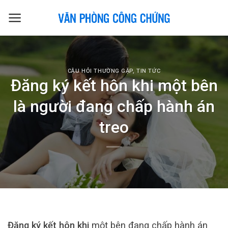
Skip
to
content
CÂU HỎI THƯỜNG GẶP
,
TIN TỨC
Đăng ký kết hôn khi một bên
là người đang chấp hành án
treo
Đăng ký kết hôn khi
một bên đang chấp hành án