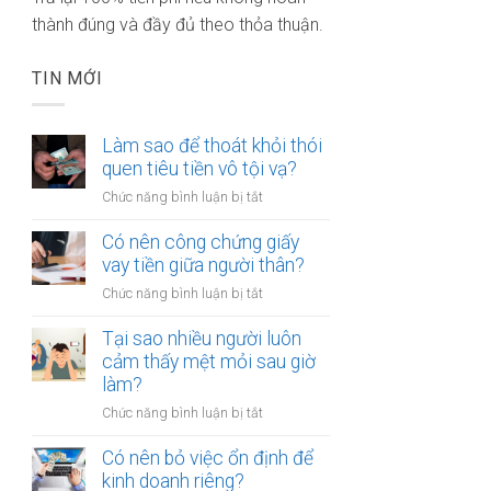
thành đúng và đầy đủ theo thỏa thuận.
TIN MỚI
Làm sao để thoát khỏi thói
quen tiêu tiền vô tội vạ?
ở
Chức năng bình luận bị tắt
Làm
sao
Có nên công chứng giấy
để
vay tiền giữa người thân?
thoát
ở
Chức năng bình luận bị tắt
khỏi
Có
thói
nên
Tại sao nhiều người luôn
quen
công
cảm thấy mệt mỏi sau giờ
tiêu
chứng
làm?
tiền
giấy
vô
ở
Chức năng bình luận bị tắt
vay
tội
Tại
tiền
vạ?
sao
Có nên bỏ việc ổn định để
giữa
nhiều
kinh doanh riêng?
người