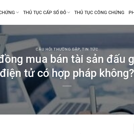
CHỨNG
THỦ TỤC CẤP SỔ ĐỎ
THỦ TỤC CÔNG CHỨNG
P
CÂU HỎI THƯỜNG GẶP
,
TIN TỨC
ồng mua bán tài sản đấu g
điện tử có hợp pháp không