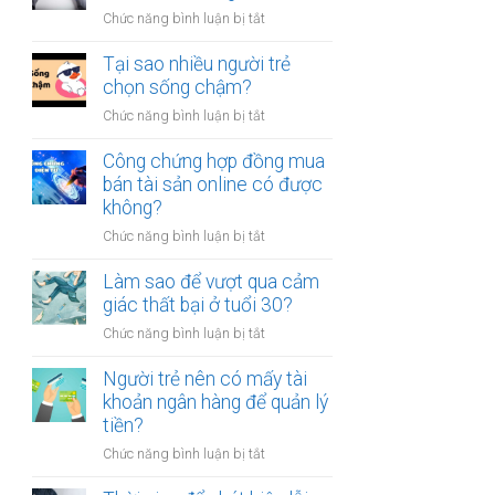
người
thân?
ở
Chức năng bình luận bị tắt
luôn
Có
cảm
nên
Tại sao nhiều người trẻ
thấy
bỏ
chọn sống chậm?
mệt
việc
mỏi
ở
Chức năng bình luận bị tắt
ổn
sau
Tại
định
giờ
sao
Công chứng hợp đồng mua
để
làm?
nhiều
bán tài sản online có được
kinh
người
không?
doanh
trẻ
riêng?
ở
Chức năng bình luận bị tắt
chọn
Công
sống
chứng
Làm sao để vượt qua cảm
chậm?
hợp
giác thất bại ở tuổi 30?
đồng
ở
Chức năng bình luận bị tắt
mua
Làm
bán
sao
Người trẻ nên có mấy tài
tài
để
khoản ngân hàng để quản lý
sản
vượt
tiền?
online
qua
có
ở
Chức năng bình luận bị tắt
cảm
được
Người
giác
không?