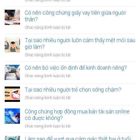
Làm
sao
Có nên công chứng giấy vay tiền giữa người
để
thân?
thoát
ở
Chức năng bình luận bị tắt
khỏi
Có
thói
nên
Tại sao nhiều người luôn cảm thấy mệt mỏi sau
quen
công
giờ làm?
tiêu
chứng
tiền
ở
Chức năng bình luận bị tắt
giấy
vô
Tại
vay
tội
sao
Có nên bỏ việc ổn định để kinh doanh riêng?
tiền
vạ?
nhiều
giữa
ở
Chức năng bình luận bị tắt
người
người
Có
luôn
thân?
nên
Tại sao nhiều người trẻ chọn sống chậm?
cảm
bỏ
thấy
ở
Chức năng bình luận bị tắt
việc
mệt
Tại
ổn
mỏi
sao
Công chứng hợp đồng mua bán tài sản online
định
sau
nhiều
có được không?
để
giờ
người
kinh
làm?
ở
Chức năng bình luận bị tắt
trẻ
doanh
Công
chọn
riêng?
chứng
Làm sao để vượt qua cảm giác thất bại ở tuổi
sống