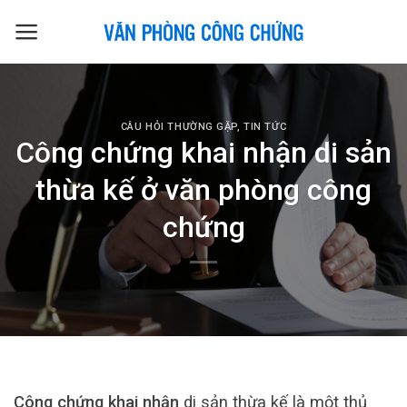
Skip
to
content
CÂU HỎI THƯỜNG GẶP
,
TIN TỨC
Công chứng khai nhận di sản
thừa kế ở văn phòng công
chứng
Công chứng khai nhận
di sản thừa kế là một thủ