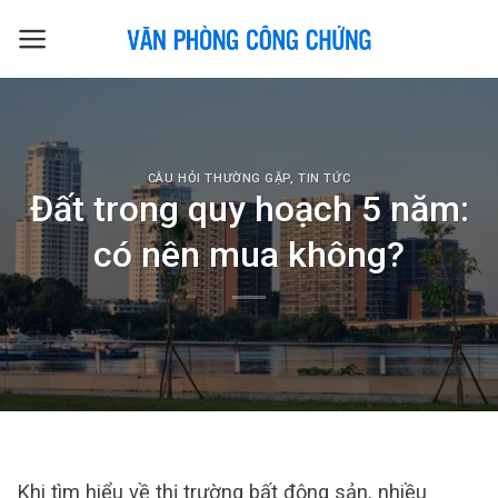
Skip
to
content
CÂU HỎI THƯỜNG GẶP
,
TIN TỨC
Đất trong quy hoạch 5 năm:
có nên mua không?
Khi tìm hiểu về thị trường bất động sản, nhiều