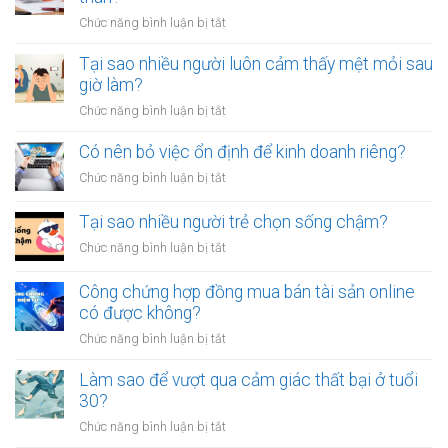
thoát
ở
Chức năng bình luận bị tắt
khỏi
Có
thói
nên
Tại sao nhiều người luôn cảm thấy mệt mỏi sau
quen
công
giờ làm?
tiêu
chứng
tiền
ở
Chức năng bình luận bị tắt
giấy
vô
Tại
vay
tội
sao
Có nên bỏ việc ổn định để kinh doanh riêng?
tiền
vạ?
nhiều
giữa
ở
Chức năng bình luận bị tắt
người
người
Có
luôn
thân?
nên
Tại sao nhiều người trẻ chọn sống chậm?
cảm
bỏ
thấy
ở
Chức năng bình luận bị tắt
việc
mệt
Tại
ổn
mỏi
sao
Công chứng hợp đồng mua bán tài sản online
định
sau
nhiều
có được không?
để
giờ
người
kinh
làm?
ở
Chức năng bình luận bị tắt
trẻ
doanh
Công
chọn
riêng?
chứng
Làm sao để vượt qua cảm giác thất bại ở tuổi
sống
hợp
30?
chậm?
đồng
ở
Chức năng bình luận bị tắt
mua
Làm