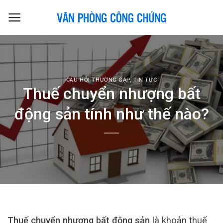
Skip
to
content
CÂU HỎI THƯỜNG GẶP
,
TIN TỨC
Thuế chuyển nhượng bất
động sản tính như thế nào?
Thuế chuyển nhượng bất động sản
là khoản thuế