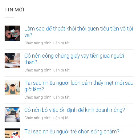
TIN MỚI
Làm sao để thoát khỏi thói quen tiêu tiền vô tội
vạ?
ở
Chức năng bình luận bị tắt
Làm
sao
Có nên công chứng giấy vay tiền giữa người
để
thân?
thoát
ở
Chức năng bình luận bị tắt
khỏi
Có
thói
nên
Tại sao nhiều người luôn cảm thấy mệt mỏi sau
quen
công
giờ làm?
tiêu
chứng
tiền
ở
Chức năng bình luận bị tắt
giấy
vô
Tại
vay
tội
sao
Có nên bỏ việc ổn định để kinh doanh riêng?
tiền
vạ?
nhiều
giữa
ở
Chức năng bình luận bị tắt
người
người
Có
luôn
thân?
nên
Tại sao nhiều người trẻ chọn sống chậm?
cảm
bỏ