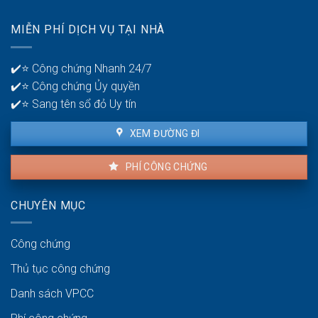
lỗi
để
nhà
quản
MIỄN PHÍ DỊCH VỤ TẠI NHÀ
thuê
lý
là
tiền?
bao
✔️⭐ Công chứng Nhanh 24/7
lâu?
✔️⭐ Công chứng Ủy quyền
✔️⭐ Sang tên sổ đỏ Uy tín
XEM ĐƯỜNG ĐI
PHÍ CÔNG CHỨNG
CHUYÊN MỤC
Công chứng
Thủ tục công chứng
Danh sách VPCC