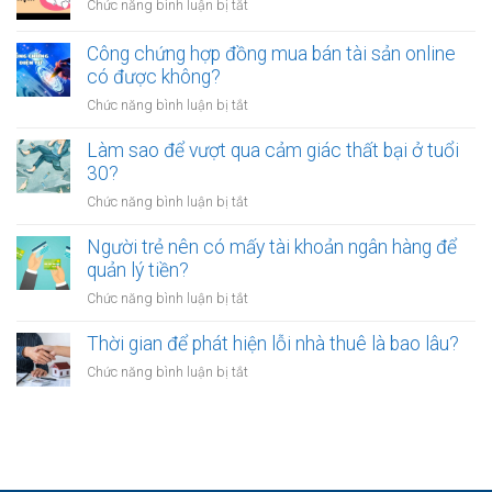
thấy
ở
Chức năng bình luận bị tắt
việc
mệt
Tại
ổn
mỏi
sao
Công chứng hợp đồng mua bán tài sản online
định
sau
nhiều
có được không?
để
giờ
người
kinh
làm?
ở
Chức năng bình luận bị tắt
trẻ
doanh
Công
chọn
riêng?
chứng
Làm sao để vượt qua cảm giác thất bại ở tuổi
sống
hợp
30?
chậm?
đồng
ở
Chức năng bình luận bị tắt
mua
Làm
bán
sao
Người trẻ nên có mấy tài khoản ngân hàng để
tài
để
quản lý tiền?
sản
vượt
online
ở
Chức năng bình luận bị tắt
qua
có
Người
cảm
được
trẻ
Thời gian để phát hiện lỗi nhà thuê là bao lâu?
giác
không?
nên
thất
ở
Chức năng bình luận bị tắt
có
bại
Thời
mấy
ở
gian
tài
tuổi
để
khoản
30?
phát
ngân
hiện
hàng