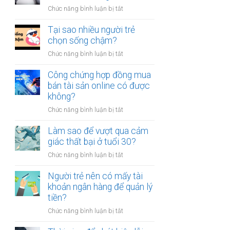
người
thân?
ở
Chức năng bình luận bị tắt
luôn
Có
cảm
nên
Tại sao nhiều người trẻ
thấy
bỏ
chọn sống chậm?
mệt
việc
mỏi
ở
Chức năng bình luận bị tắt
ổn
sau
Tại
định
giờ
sao
Công chứng hợp đồng mua
để
làm?
nhiều
bán tài sản online có được
kinh
người
không?
doanh
trẻ
riêng?
ở
Chức năng bình luận bị tắt
chọn
Công
sống
chứng
Làm sao để vượt qua cảm
chậm?
hợp
giác thất bại ở tuổi 30?
đồng
ở
Chức năng bình luận bị tắt
mua
Làm
bán
sao
Người trẻ nên có mấy tài
tài
để
khoản ngân hàng để quản lý
sản
vượt
tiền?
online
qua
có
ở
Chức năng bình luận bị tắt
cảm
được
Người
giác
không?