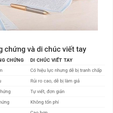
g chứng và di chúc viết tay
ÔNG CHỨNG
DI CHÚC VIẾT TAY
ắn
Có hiệu lực nhưng dễ bị tranh chấp
u
Rủi ro cao, dễ bị làm giả
chứng
Tự viết, đơn giản
chứng
Không tốn phí
Cao hơn