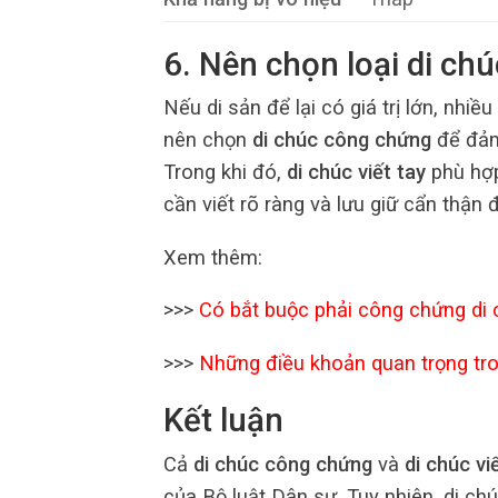
6. Nên chọn loại di ch
Nếu di sản để lại có giá trị lớn, nhi
nên chọn
di chúc công chứng
để đảm
Trong khi đó,
di chúc viết tay
phù hợp
cần viết rõ ràng và lưu giữ cẩn thận 
Xem thêm:
>>>
Có bắt buộc phải công chứng di
>>>
Những điều khoản quan trọng tr
Kết luận
Cả
di chúc công chứng
và
di chúc vi
của Bộ luật Dân sự. Tuy nhiên, di c