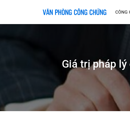
Skip
to
CÔNG 
content
Giá trị pháp l