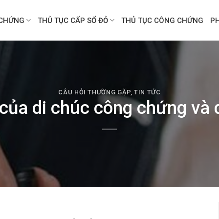
CHỨNG
THỦ TỤC CẤP SỔ ĐỎ
THỦ TỤC CÔNG CHỨNG
P
CÂU HỎI THƯỜNG GẶP
,
TIN TỨC
ý của di chúc công chứng và d