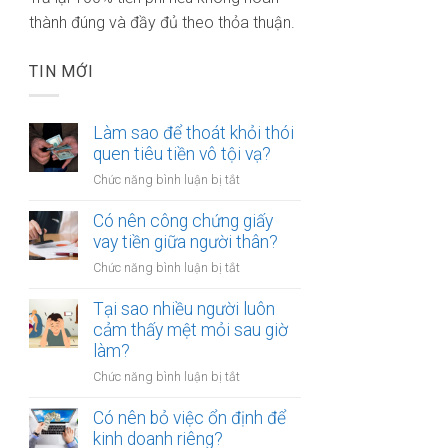
thành đúng và đầy đủ theo thỏa thuận.
TIN MỚI
Làm sao để thoát khỏi thói
quen tiêu tiền vô tội vạ?
ở
Chức năng bình luận bị tắt
Làm
sao
Có nên công chứng giấy
để
vay tiền giữa người thân?
thoát
ở
Chức năng bình luận bị tắt
khỏi
Có
thói
nên
Tại sao nhiều người luôn
quen
công
cảm thấy mệt mỏi sau giờ
tiêu
chứng
làm?
tiền
giấy
vô
ở
Chức năng bình luận bị tắt
vay
tội
Tại
tiền
vạ?
sao
Có nên bỏ việc ổn định để
giữa
nhiều
kinh doanh riêng?
người