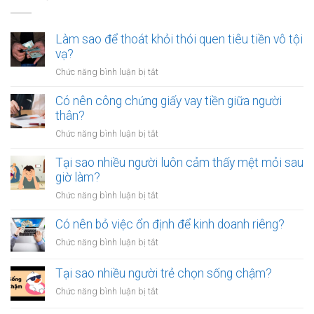
Làm sao để thoát khỏi thói quen tiêu tiền vô tội
vạ?
ở
Chức năng bình luận bị tắt
Làm
sao
Có nên công chứng giấy vay tiền giữa người
để
thân?
thoát
ở
Chức năng bình luận bị tắt
khỏi
Có
thói
nên
Tại sao nhiều người luôn cảm thấy mệt mỏi sau
quen
công
giờ làm?
tiêu
chứng
tiền
ở
Chức năng bình luận bị tắt
giấy
vô
Tại
vay
tội
sao
Có nên bỏ việc ổn định để kinh doanh riêng?
tiền
vạ?
nhiều
giữa
ở
Chức năng bình luận bị tắt
người
người
Có
luôn
thân?
nên
Tại sao nhiều người trẻ chọn sống chậm?
cảm
bỏ
thấy
ở
Chức năng bình luận bị tắt
việc
mệt
Tại
ổn