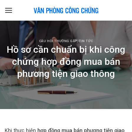
Skip
to
content
CÂU HỎI THƯỜNG GẶP
,
TIN TỨC
Hồ sơ cần chuẩn bị khi công
chứng hợp đồng mua bán
phương tiện giao thông
Khi thực hiện
hợp đồng mua bán phương tiện giao