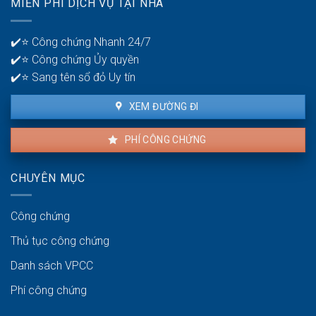
MIỄN PHÍ DỊCH VỤ TẠI NHÀ
thuê
lý
là
tiền?
bao
✔️⭐ Công chứng Nhanh 24/7
lâu?
✔️⭐ Công chứng Ủy quyền
✔️⭐ Sang tên sổ đỏ Uy tín
XEM ĐƯỜNG ĐI
PHÍ CÔNG CHỨNG
CHUYÊN MỤC
Công chứng
Thủ tục công chứng
Danh sách VPCC
Phí công chứng