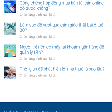
mỏi
sao
Công chứng hợp đồng mua bán tài sản online
định
sau
nhiều
có được không?
để
giờ
người
kinh
làm?
ở
Chức năng bình luận bị tắt
trẻ
doanh
Công
chọn
riêng?
chứng
Làm sao để vượt qua cảm giác thất bại ở tuổi
sống
hợp
30?
chậm?
đồng
ở
Chức năng bình luận bị tắt
mua
Làm
bán
sao
Người trẻ nên có mấy tài khoản ngân hàng để
tài
để
quản lý tiền?
sản
vượt
online
ở
Chức năng bình luận bị tắt
qua
có
Người
cảm
được
trẻ
Thời gian để phát hiện lỗi nhà thuê là bao lâu?
giác
không?
nên
thất
ở
Chức năng bình luận bị tắt
có
bại
Thời
mấy
ở
gian
tài
tuổi
để
khoản
30?
phát
ngân
hiện
hàng
lỗi
để
nhà
quản