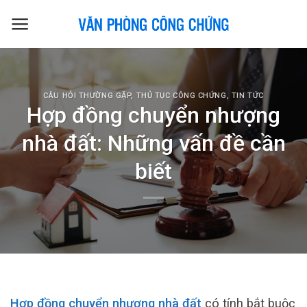
Skip
to
content
CÂU HỎI THƯỜNG GẶP
,
THỦ TỤC CÔNG CHỨNG
,
TIN TỨC
Hợp đồng chuyển nhượng
nhà đất: Những vấn đề cần
biết
Hợp đồng chuyển nhượng nhà đất
có tính bắt buộc