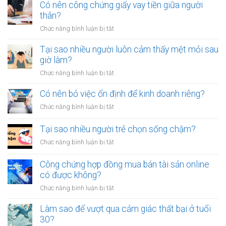
sao
Có nên công chứng giấy vay tiền giữa người
để
thân?
thoát
ở
Chức năng bình luận bị tắt
khỏi
Có
thói
nên
Tại sao nhiều người luôn cảm thấy mệt mỏi sau
quen
công
giờ làm?
tiêu
chứng
tiền
ở
Chức năng bình luận bị tắt
giấy
vô
Tại
vay
tội
sao
Có nên bỏ việc ổn định để kinh doanh riêng?
tiền
vạ?
nhiều
giữa
ở
Chức năng bình luận bị tắt
người
người
Có
luôn
thân?
nên
Tại sao nhiều người trẻ chọn sống chậm?
cảm
bỏ
thấy
ở
Chức năng bình luận bị tắt
việc
mệt
Tại
ổn
mỏi
sao
Công chứng hợp đồng mua bán tài sản online
định
sau
nhiều
có được không?
để
giờ
người
kinh
làm?
ở
Chức năng bình luận bị tắt
trẻ
doanh
Công
chọn
riêng?
chứng
Làm sao để vượt qua cảm giác thất bại ở tuổi
sống
hợp
30?
chậm?
đồng