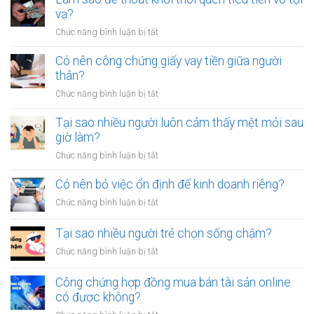
vạ?
ở
Chức năng bình luận bị tắt
Làm
sao
Có nên công chứng giấy vay tiền giữa người
để
thân?
thoát
ở
Chức năng bình luận bị tắt
khỏi
Có
thói
nên
Tại sao nhiều người luôn cảm thấy mệt mỏi sau
quen
công
giờ làm?
tiêu
chứng
tiền
ở
Chức năng bình luận bị tắt
giấy
vô
Tại
vay
tội
sao
Có nên bỏ việc ổn định để kinh doanh riêng?
tiền
vạ?
nhiều
giữa
ở
Chức năng bình luận bị tắt
người
người
Có
luôn
thân?
nên
Tại sao nhiều người trẻ chọn sống chậm?
cảm
bỏ
thấy
ở
Chức năng bình luận bị tắt
việc
mệt
Tại
ổn
mỏi
sao
Công chứng hợp đồng mua bán tài sản online
định
sau
nhiều
có được không?
để
giờ
người
kinh