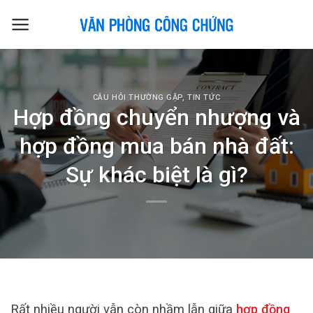
Skip
to
content
CÂU HỎI THƯỜNG GẶP
,
TIN TỨC
Hợp đồng chuyển nhượng và
hợp đồng mua bán nhà đất:
Sự khác biệt là gì?
Rất nhiều người vẫn còn nhầm lẫn giữa
hợp đồng