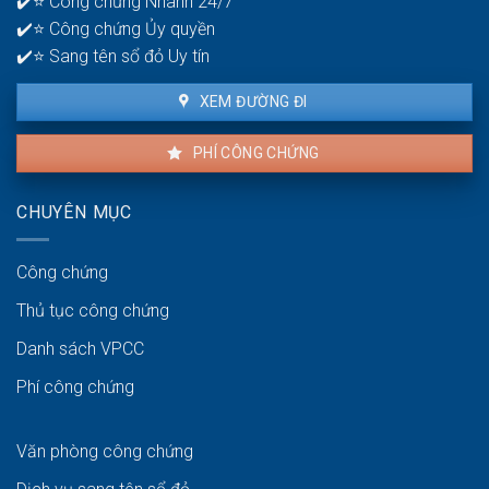
✔️⭐ Công chứng Nhanh 24/7
lâu?
✔️⭐ Công chứng Ủy quyền
✔️⭐ Sang tên sổ đỏ Uy tín
XEM ĐƯỜNG ĐI
PHÍ CÔNG CHỨNG
CHUYÊN MỤC
Công chứng
Thủ tục công chứng
Danh sách VPCC
Phí công chứng
Văn phòng công chứng