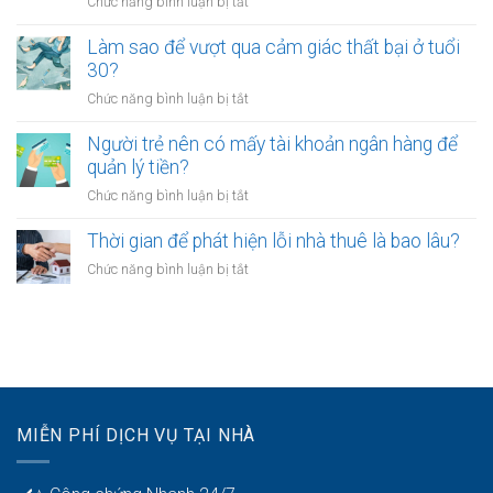
làm?
ở
Chức năng bình luận bị tắt
trẻ
doanh
Công
chọn
riêng?
chứng
Làm sao để vượt qua cảm giác thất bại ở tuổi
sống
hợp
30?
chậm?
đồng
ở
Chức năng bình luận bị tắt
mua
Làm
bán
sao
Người trẻ nên có mấy tài khoản ngân hàng để
tài
để
quản lý tiền?
sản
vượt
online
ở
Chức năng bình luận bị tắt
qua
có
Người
cảm
được
trẻ
Thời gian để phát hiện lỗi nhà thuê là bao lâu?
giác
không?
nên
thất
ở
Chức năng bình luận bị tắt
có
bại
Thời
mấy
ở
gian
tài
tuổi
để
khoản
30?
phát
ngân
hiện
hàng
lỗi
để
nhà
quản
MIỄN PHÍ DỊCH VỤ TẠI NHÀ
thuê
lý
là
tiền?
bao