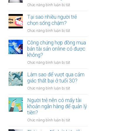
người
thân?
ở
Chức năng bình luận bị tắt
luôn
Có
cảm
nên
Tại sao nhiều người trẻ
thấy
bỏ
chọn sống chậm?
mệt
việc
mỏi
ở
Chức năng bình luận bị tắt
ổn
sau
Tại
định
giờ
sao
Công chứng hợp đồng mua
để
làm?
nhiều
bán tài sản online có được
kinh
người
không?
doanh
trẻ
riêng?
ở
Chức năng bình luận bị tắt
chọn
Công
sống
chứng
Làm sao để vượt qua cảm
chậm?
hợp
giác thất bại ở tuổi 30?
đồng
ở
Chức năng bình luận bị tắt
mua
Làm
bán
sao
Người trẻ nên có mấy tài
tài
để
khoản ngân hàng để quản lý
sản
vượt
tiền?
online
qua
có
ở
Chức năng bình luận bị tắt
cảm
được
Người
giác
không?