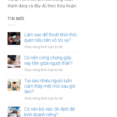
thành đúng và đầy đủ theo thỏa thuận.
TIN MỚI
Làm sao để thoát khỏi thói
quen tiêu tiền vô tội vạ?
ở
Chức năng bình luận bị tắt
Làm
sao
Có nên công chứng giấy
để
vay tiền giữa người thân?
thoát
ở
Chức năng bình luận bị tắt
khỏi
Có
thói
nên
Tại sao nhiều người luôn
quen
công
cảm thấy mệt mỏi sau giờ
tiêu
chứng
làm?
tiền
giấy
vô
ở
Chức năng bình luận bị tắt
vay
tội
Tại
tiền
vạ?
sao
Có nên bỏ việc ổn định để
giữa
nhiều
kinh doanh riêng?
người