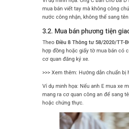
Ví dụ minh họa: Ông C bán cho bà D 
mua bán viết tay mà không công ch
nước công nhận, không thể sang tên
3.2. Mua bán phương tiện gia
Theo
Điều 8 Thông tư 58/2020/TT-
hợp đồng hoặc giấy tờ mua bán có cô
cơ quan đăng ký xe.
>>> Xem thêm: Hướng dẫn chuẩn bị
Ví dụ minh họa: Nếu anh E mua xe má
mang ra cơ quan công an để sang tê
hoặc chứng thực.