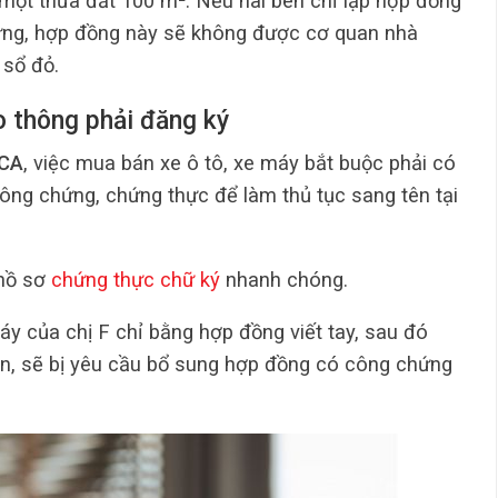
một thửa đất 100 m². Nếu hai bên chỉ lập hợp đồng
ứng, hợp đồng này sẽ không được cơ quan nhà
 sổ đỏ.
o thông phải đăng ký
BCA
, việc mua bán xe ô tô, xe máy bắt buộc phải có
ng chứng, chứng thực để làm thủ tục sang tên tại
 hồ sơ
chứng thực chữ ký
nhanh chóng.
y của chị F chỉ bằng hợp đồng viết tay, sau đó
n, sẽ bị yêu cầu bổ sung hợp đồng có công chứng