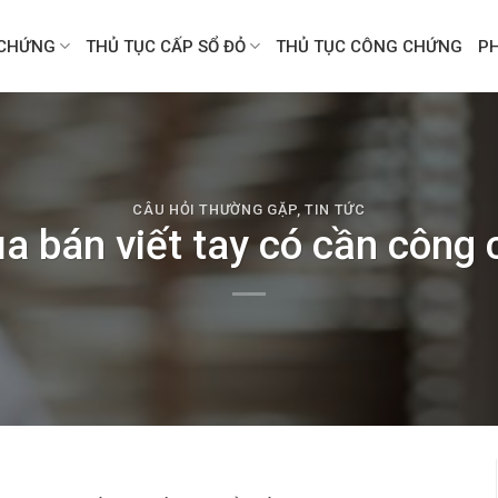
CHỨNG
THỦ TỤC CẤP SỔ ĐỎ
THỦ TỤC CÔNG CHỨNG
P
CÂU HỎI THƯỜNG GẶP
,
TIN TỨC
 bán viết tay có cần công