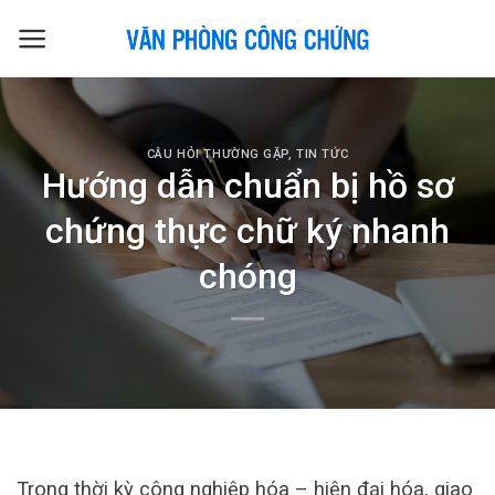
Skip
to
content
CÂU HỎI THƯỜNG GẶP
,
TIN TỨC
Hướng dẫn chuẩn bị hồ sơ
chứng thực chữ ký nhanh
chóng
Trong thời kỳ công nghiệp hóa – hiện đại hóa, giao