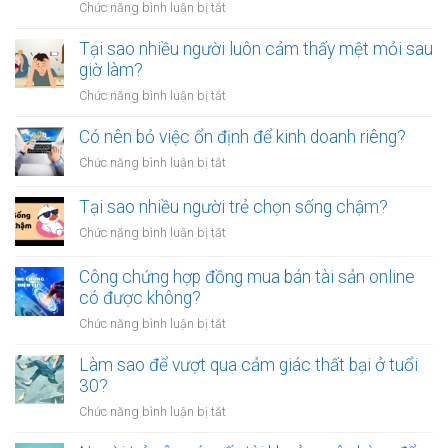
ở
Chức năng bình luận bị tắt
khỏi
Có
thói
nên
Tại sao nhiều người luôn cảm thấy mệt mỏi sau
quen
công
giờ làm?
tiêu
chứng
tiền
ở
Chức năng bình luận bị tắt
giấy
vô
Tại
vay
tội
sao
Có nên bỏ việc ổn định để kinh doanh riêng?
tiền
vạ?
nhiều
giữa
ở
Chức năng bình luận bị tắt
người
người
Có
luôn
thân?
nên
Tại sao nhiều người trẻ chọn sống chậm?
cảm
bỏ
thấy
ở
Chức năng bình luận bị tắt
việc
mệt
Tại
ổn
mỏi
sao
Công chứng hợp đồng mua bán tài sản online
định
sau
nhiều
có được không?
để
giờ
người
kinh
làm?
ở
Chức năng bình luận bị tắt
trẻ
doanh
Công
chọn
riêng?
chứng
Làm sao để vượt qua cảm giác thất bại ở tuổi
sống
hợp
30?
chậm?
đồng
ở
Chức năng bình luận bị tắt
mua
Làm
bán