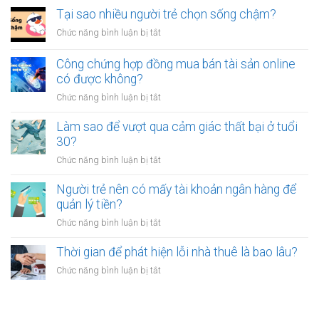
luôn
thân?
nên
Tại sao nhiều người trẻ chọn sống chậm?
cảm
bỏ
thấy
ở
Chức năng bình luận bị tắt
việc
mệt
Tại
ổn
mỏi
sao
Công chứng hợp đồng mua bán tài sản online
định
sau
nhiều
có được không?
để
giờ
người
kinh
làm?
ở
Chức năng bình luận bị tắt
trẻ
doanh
Công
chọn
riêng?
chứng
Làm sao để vượt qua cảm giác thất bại ở tuổi
sống
hợp
30?
chậm?
đồng
ở
Chức năng bình luận bị tắt
mua
Làm
bán
sao
Người trẻ nên có mấy tài khoản ngân hàng để
tài
để
quản lý tiền?
sản
vượt
online
ở
Chức năng bình luận bị tắt
qua
có
Người
cảm
được
trẻ
Thời gian để phát hiện lỗi nhà thuê là bao lâu?
giác
không?
nên
thất
ở
Chức năng bình luận bị tắt
có
bại
Thời
mấy
ở
gian
tài
tuổi
để
khoản