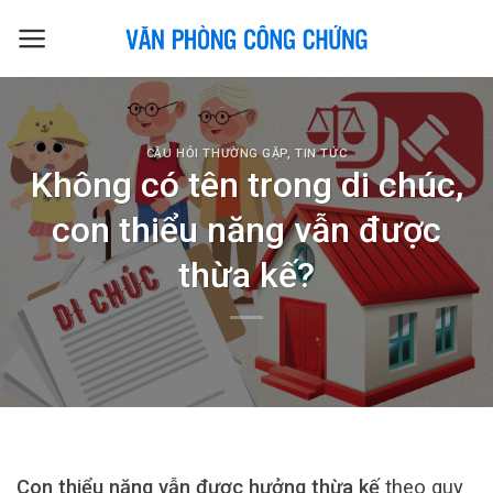
Skip
to
content
CÂU HỎI THƯỜNG GẶP
,
TIN TỨC
Không có tên trong di chúc,
con thiểu năng vẫn được
thừa kế?
Con thiểu năng vẫn được hưởng thừa kế
theo quy