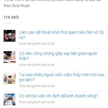
theo thỏa thuận.
TIN MỚI
Làm sao để thoát khỏi thói quen tiêu tiền vô tội
vạ?
ở
Chức năng bình luận bị tắt
Làm
sao
Có nên công chứng giấy vay tiền giữa người
để
thân?
thoát
ở
Chức năng bình luận bị tắt
khỏi
Có
thói
nên
Tại sao nhiều người luôn cảm thấy mệt mỏi sau
quen
công
giờ làm?
tiêu
chứng
tiền
ở
Chức năng bình luận bị tắt
giấy
vô
Tại
vay
tội
sao
Có nên bỏ việc ổn định để kinh doanh riêng?
tiền
vạ?
nhiều
giữa
ở
Chức năng bình luận bị tắt
người
người
Có