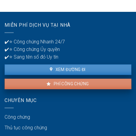
30?
phát
ngân
hiện
hàng
lỗi
để
nhà
quản
MIỄN PHÍ DỊCH VỤ TẠI NHÀ
thuê
lý
là
tiền?
bao
✔️⭐ Công chứng Nhanh 24/7
lâu?
✔️⭐ Công chứng Ủy quyền
✔️⭐ Sang tên sổ đỏ Uy tín
XEM ĐƯỜNG ĐI
PHÍ CÔNG CHỨNG
CHUYÊN MỤC
Công chứng
Thủ tục công chứng