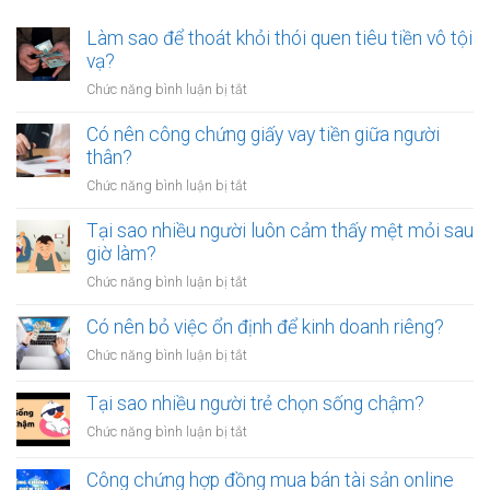
Làm sao để thoát khỏi thói quen tiêu tiền vô tội
vạ?
ở
Chức năng bình luận bị tắt
Làm
sao
Có nên công chứng giấy vay tiền giữa người
để
thân?
thoát
ở
Chức năng bình luận bị tắt
khỏi
Có
thói
nên
Tại sao nhiều người luôn cảm thấy mệt mỏi sau
quen
công
giờ làm?
tiêu
chứng
tiền
ở
Chức năng bình luận bị tắt
giấy
vô
Tại
vay
tội
sao
Có nên bỏ việc ổn định để kinh doanh riêng?
tiền
vạ?
nhiều
giữa
ở
Chức năng bình luận bị tắt
người
người
Có
luôn
thân?
nên
Tại sao nhiều người trẻ chọn sống chậm?
cảm
bỏ
thấy
ở
Chức năng bình luận bị tắt
việc
mệt
Tại
ổn
mỏi
sao
Công chứng hợp đồng mua bán tài sản online
định
sau