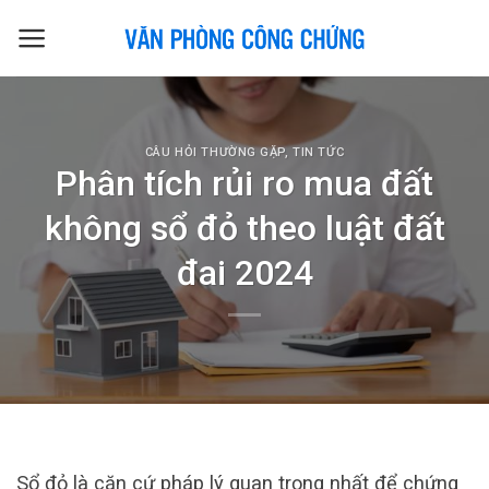
Skip
to
content
CÂU HỎI THƯỜNG GẶP
,
TIN TỨC
Phân tích rủi ro mua đất
không sổ đỏ theo luật đất
đai 2024
Sổ đỏ là căn cứ pháp lý quan trọng nhất để chứng