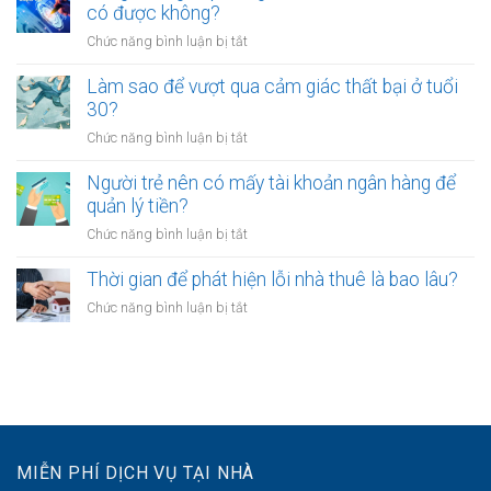
nhiều
có được không?
để
giờ
người
kinh
làm?
ở
Chức năng bình luận bị tắt
trẻ
doanh
Công
chọn
riêng?
chứng
Làm sao để vượt qua cảm giác thất bại ở tuổi
sống
hợp
30?
chậm?
đồng
ở
Chức năng bình luận bị tắt
mua
Làm
bán
sao
Người trẻ nên có mấy tài khoản ngân hàng để
tài
để
quản lý tiền?
sản
vượt
online
ở
Chức năng bình luận bị tắt
qua
có
Người
cảm
được
trẻ
Thời gian để phát hiện lỗi nhà thuê là bao lâu?
giác
không?
nên
thất
ở
Chức năng bình luận bị tắt
có
bại
Thời
mấy
ở
gian
tài
tuổi
để
khoản
30?
phát
ngân
hiện
hàng
lỗi
để
nhà
quản
MIỄN PHÍ DỊCH VỤ TẠI NHÀ
thuê
lý