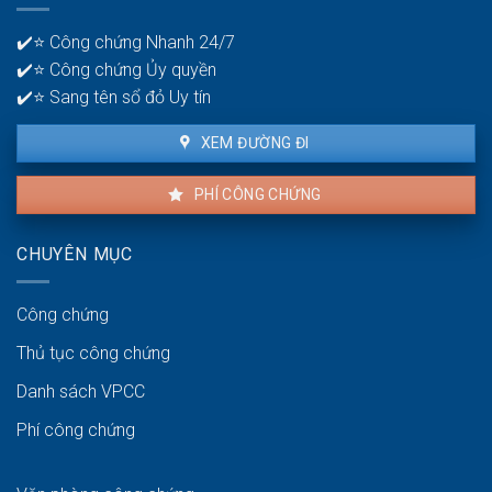
là
tiền?
bao
✔️⭐ Công chứng Nhanh 24/7
lâu?
✔️⭐ Công chứng Ủy quyền
✔️⭐ Sang tên sổ đỏ Uy tín
XEM ĐƯỜNG ĐI
PHÍ CÔNG CHỨNG
CHUYÊN MỤC
Công chứng
Thủ tục công chứng
Danh sách VPCC
Phí công chứng