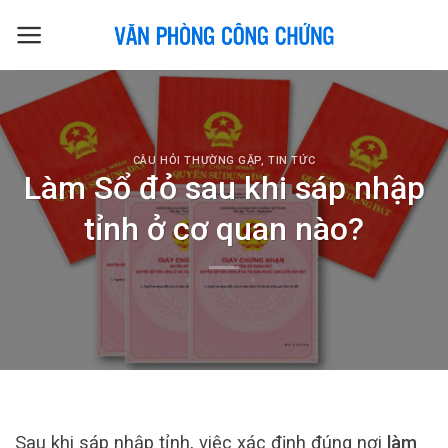
Skip
to
content
CÂU HỎI THƯỜNG GẶP
,
TIN TỨC
Làm Sổ đỏ sau khi sáp nhập
tỉnh ở cơ quan nào?
Sau khi sáp nhập tỉnh, việc xác định đúng nơi
làm