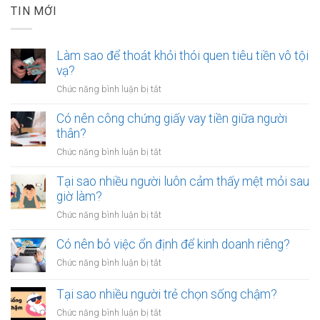
TIN MỚI
Làm sao để thoát khỏi thói quen tiêu tiền vô tội
vạ?
ở
Chức năng bình luận bị tắt
Làm
sao
Có nên công chứng giấy vay tiền giữa người
để
thân?
thoát
ở
Chức năng bình luận bị tắt
khỏi
Có
thói
nên
Tại sao nhiều người luôn cảm thấy mệt mỏi sau
quen
công
giờ làm?
tiêu
chứng
tiền
ở
Chức năng bình luận bị tắt
giấy
vô
Tại
vay
tội
sao
Có nên bỏ việc ổn định để kinh doanh riêng?
tiền
vạ?
nhiều
giữa
ở
Chức năng bình luận bị tắt
người
người
Có
luôn
thân?
nên
Tại sao nhiều người trẻ chọn sống chậm?
cảm
bỏ
thấy
ở
Chức năng bình luận bị tắt
việc