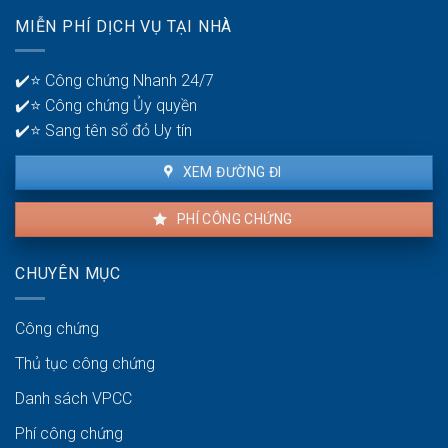
nhà
quản
MIỄN PHÍ DỊCH VỤ TẠI NHÀ
thuê
lý
là
tiền?
bao
✔️⭐ Công chứng Nhanh 24/7
lâu?
✔️⭐ Công chứng Ủy quyền
✔️⭐ Sang tên sổ đỏ Uy tín
XEM ĐƯỜNG ĐI
PHÍ CÔNG CHỨNG
CHUYÊN MỤC
Công chứng
Thủ tục công chứng
Danh sách VPCC
Phí công chứng