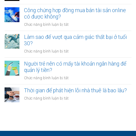
mệt
Tại
ổn
mỏi
sao
Công chứng hợp đồng mua bán tài sản online
định
sau
nhiều
có được không?
để
giờ
người
kinh
làm?
ở
Chức năng bình luận bị tắt
trẻ
doanh
Công
chọn
riêng?
chứng
Làm sao để vượt qua cảm giác thất bại ở tuổi
sống
hợp
30?
chậm?
đồng
ở
Chức năng bình luận bị tắt
mua
Làm
bán
sao
Người trẻ nên có mấy tài khoản ngân hàng để
tài
để
quản lý tiền?
sản
vượt
online
ở
Chức năng bình luận bị tắt
qua
có
Người
cảm
được
trẻ
Thời gian để phát hiện lỗi nhà thuê là bao lâu?
giác
không?
nên
thất
ở
Chức năng bình luận bị tắt
có
bại
Thời
mấy
ở
gian
tài
tuổi
để
khoản
30?
phát
ngân
hiện
hàng
lỗi
để