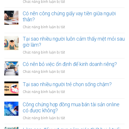
ở
Chức năng bình luận bị tắt
Làm
sao
Có nên công chứng giấy vay tiền giữa người
để
thân?
thoát
ở
Chức năng bình luận bị tắt
khỏi
Có
thói
nên
Tại sao nhiều người luôn cảm thấy mệt mỏi sau
quen
công
giờ làm?
tiêu
chứng
tiền
ở
Chức năng bình luận bị tắt
giấy
vô
Tại
vay
tội
sao
Có nên bỏ việc ổn định để kinh doanh riêng?
tiền
vạ?
nhiều
giữa
ở
Chức năng bình luận bị tắt
người
người
Có
luôn
thân?
nên
Tại sao nhiều người trẻ chọn sống chậm?
cảm
bỏ
thấy
ở
Chức năng bình luận bị tắt
việc
mệt
Tại
ổn
mỏi
sao
Công chứng hợp đồng mua bán tài sản online
định
sau
nhiều
có được không?
để
giờ
người
kinh
làm?
ở
Chức năng bình luận bị tắt
trẻ
doanh
Công
chọn
riêng?
chứng