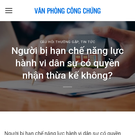
Skip
to
content
CÂU HỎI THƯỜNG GẶP
,
TIN TỨC
Người bị hạn chế năng lực
hành vi dân sự có quyền
nhận thừa kế không?
Người bị hạn chế năng lực hành vi dân sự có quyền