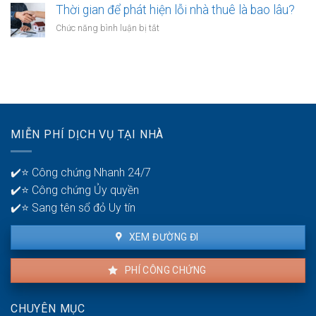
được
trẻ
Thời gian để phát hiện lỗi nhà thuê là bao lâu?
giác
không?
nên
thất
ở
Chức năng bình luận bị tắt
có
bại
Thời
mấy
ở
gian
tài
tuổi
để
khoản
30?
phát
ngân
hiện
hàng
lỗi
để
nhà
quản
MIỄN PHÍ DỊCH VỤ TẠI NHÀ
thuê
lý
là
tiền?
bao
✔️⭐ Công chứng Nhanh 24/7
lâu?
✔️⭐ Công chứng Ủy quyền
✔️⭐ Sang tên sổ đỏ Uy tín
XEM ĐƯỜNG ĐI
PHÍ CÔNG CHỨNG
CHUYÊN MỤC