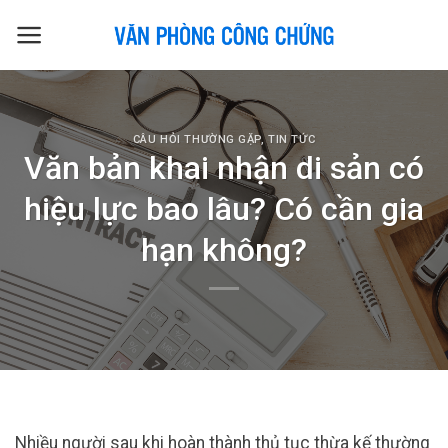
Skip
to
content
CÂU HỎI THƯỜNG GẶP
,
TIN TỨC
Văn bản khai nhận di sản có
hiệu lực bao lâu? Có cần gia
hạn không?
Nhiều người sau khi hoàn thành thủ tục thừa kế thường