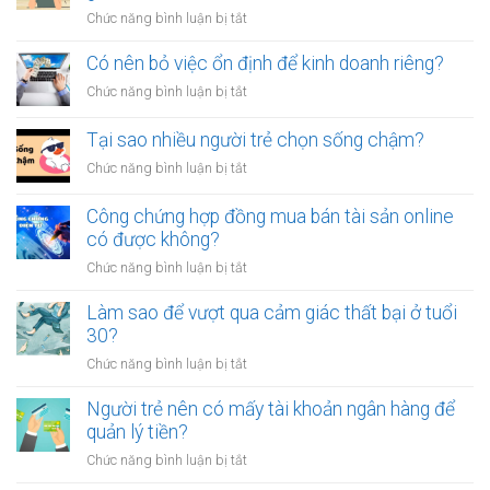
chứng
tiền
ở
Chức năng bình luận bị tắt
giấy
vô
Tại
vay
tội
sao
Có nên bỏ việc ổn định để kinh doanh riêng?
tiền
vạ?
nhiều
giữa
ở
Chức năng bình luận bị tắt
người
người
Có
luôn
thân?
nên
Tại sao nhiều người trẻ chọn sống chậm?
cảm
bỏ
thấy
ở
Chức năng bình luận bị tắt
việc
mệt
Tại
ổn
mỏi
sao
Công chứng hợp đồng mua bán tài sản online
định
sau
nhiều
có được không?
để
giờ
người
kinh
làm?
ở
Chức năng bình luận bị tắt
trẻ
doanh
Công
chọn
riêng?
chứng
Làm sao để vượt qua cảm giác thất bại ở tuổi
sống
hợp
30?
chậm?
đồng
ở
Chức năng bình luận bị tắt
mua
Làm
bán
sao
Người trẻ nên có mấy tài khoản ngân hàng để
tài
để
quản lý tiền?
sản
vượt
online
ở
Chức năng bình luận bị tắt
qua
có
Người
cảm