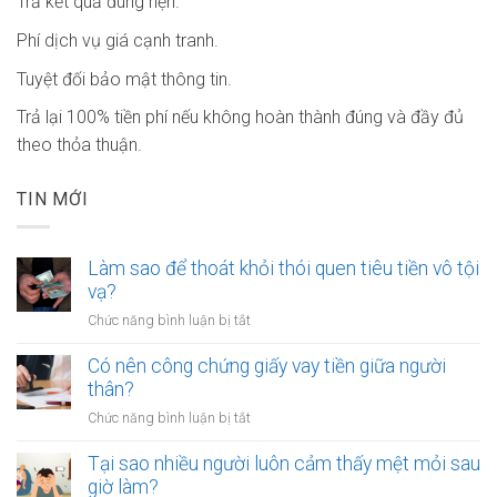
Trả kết quả đúng hẹn.
Phí dịch vụ giá cạnh tranh.
Tuyệt đối bảo mật thông tin.
Trả lại 100% tiền phí nếu không hoàn thành đúng và đầy đủ
theo thỏa thuận.
TIN MỚI
Làm sao để thoát khỏi thói quen tiêu tiền vô tội
vạ?
ở
Chức năng bình luận bị tắt
Làm
sao
Có nên công chứng giấy vay tiền giữa người
để
thân?
thoát
ở
Chức năng bình luận bị tắt
khỏi
Có
thói
nên
Tại sao nhiều người luôn cảm thấy mệt mỏi sau
quen
công
giờ làm?
tiêu