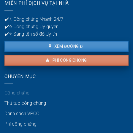
quản
MIỄN PHÍ DỊCH VỤ TẠI NHÀ
thuê
lý
là
tiền?
bao
✔️⭐ Công chứng Nhanh 24/7
lâu?
✔️⭐ Công chứng Ủy quyền
✔️⭐ Sang tên sổ đỏ Uy tín
XEM ĐƯỜNG ĐI
PHÍ CÔNG CHỨNG
CHUYÊN MỤC
Công chứng
Thủ tục công chứng
Danh sách VPCC
Phí công chứng