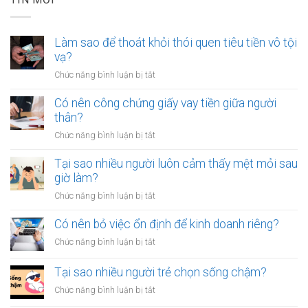
Làm sao để thoát khỏi thói quen tiêu tiền vô tội
vạ?
ở
Chức năng bình luận bị tắt
Làm
sao
Có nên công chứng giấy vay tiền giữa người
để
thân?
thoát
ở
Chức năng bình luận bị tắt
khỏi
Có
thói
nên
Tại sao nhiều người luôn cảm thấy mệt mỏi sau
quen
công
giờ làm?
tiêu
chứng
tiền
ở
Chức năng bình luận bị tắt
giấy
vô
Tại
vay
tội
sao
Có nên bỏ việc ổn định để kinh doanh riêng?
tiền
vạ?
nhiều
giữa
ở
Chức năng bình luận bị tắt
người
người
Có
luôn
thân?
nên
Tại sao nhiều người trẻ chọn sống chậm?
cảm
bỏ
thấy
ở
Chức năng bình luận bị tắt
việc
mệt
Tại
ổn