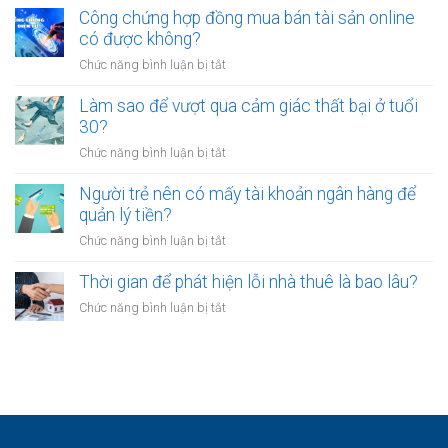
mỏi
sao
Công chứng hợp đồng mua bán tài sản online
định
sau
nhiều
có được không?
để
giờ
người
kinh
làm?
ở
Chức năng bình luận bị tắt
trẻ
doanh
Công
chọn
riêng?
chứng
Làm sao để vượt qua cảm giác thất bại ở tuổi
sống
hợp
30?
chậm?
đồng
ở
Chức năng bình luận bị tắt
mua
Làm
bán
sao
Người trẻ nên có mấy tài khoản ngân hàng để
tài
để
quản lý tiền?
sản
vượt
online
ở
Chức năng bình luận bị tắt
qua
có
Người
cảm
được
trẻ
Thời gian để phát hiện lỗi nhà thuê là bao lâu?
giác
không?
nên
thất
ở
Chức năng bình luận bị tắt
có
bại
Thời
mấy
ở
gian
tài
tuổi
để
khoản
30?
phát
ngân
hiện
hàng
lỗi
để
nhà