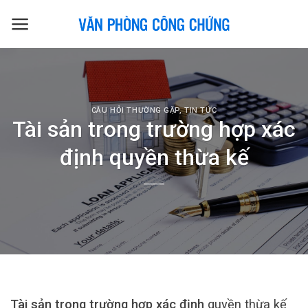
Skip
to
content
CÂU HỎI THƯỜNG GẶP
,
TIN TỨC
Tài sản trong trường hợp xác
định quyền thừa kế
Tài sản trong trường hợp xác định
quyền thừa kế