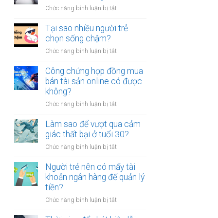
người
thân?
ở
Chức năng bình luận bị tắt
luôn
Có
cảm
nên
Tại sao nhiều người trẻ
thấy
bỏ
chọn sống chậm?
mệt
việc
mỏi
ở
Chức năng bình luận bị tắt
ổn
sau
Tại
định
giờ
sao
Công chứng hợp đồng mua
để
làm?
nhiều
bán tài sản online có được
kinh
người
không?
doanh
trẻ
riêng?
ở
Chức năng bình luận bị tắt
chọn
Công
sống
chứng
Làm sao để vượt qua cảm
chậm?
hợp
giác thất bại ở tuổi 30?
đồng
ở
Chức năng bình luận bị tắt
mua
Làm
bán
sao
Người trẻ nên có mấy tài
tài
để
khoản ngân hàng để quản lý
sản
vượt
tiền?
online
qua
có
ở
Chức năng bình luận bị tắt
cảm
được
Người
giác
không?