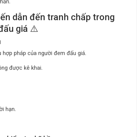
phần.
iến dẫn đến tranh chấp trong
ấu giá ⚠️
ủ
u hợp pháp của người đem đấu giá.
ông được kê khai.
i hạn.