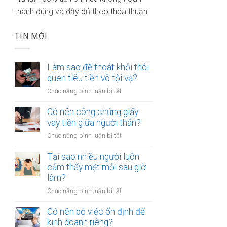
thành đúng và đầy đủ theo thỏa thuận.
TIN MỚI
Làm sao để thoát khỏi thói
quen tiêu tiền vô tội vạ?
ở
Chức năng bình luận bị tắt
Làm
sao
Có nên công chứng giấy
để
vay tiền giữa người thân?
thoát
ở
Chức năng bình luận bị tắt
khỏi
Có
thói
nên
Tại sao nhiều người luôn
quen
công
cảm thấy mệt mỏi sau giờ
tiêu
chứng
làm?
tiền
giấy
vô
ở
Chức năng bình luận bị tắt
vay
tội
Tại
tiền
vạ?
sao
Có nên bỏ việc ổn định để
giữa
nhiều
kinh doanh riêng?
người