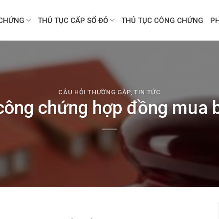
CHỨNG
THỦ TỤC CẤP SỔ ĐỎ
THỦ TỤC CÔNG CHỨNG
P
CÂU HỎI THƯỜNG GẶP
,
TIN TỨC
công chứng hợp đồng mua b